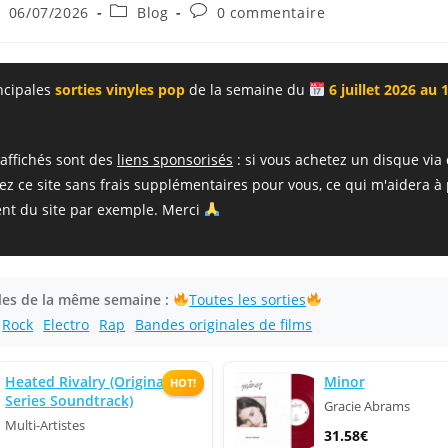
ce
blication
Post
Commentaires
06/07/2026
Blog
0 commentaire
bliée :
category:
de
la
publication :
incipales
sorties vinyles pop
de la semaine du
6 juillet 2026 au 1
 affichés sont des
liens sponsorisés
: si vous achetez un disque via 
ez ce site sans frais supplémentaires pour vous, ce qui m'aidera à
nt du site par exemple. Merci
cles de la même semaine :
Toutes les sorties
Rock
Electro
Rap
Bandes originales de films
Heated Rivalry (Original
Minor
HOT!
Series Soundtrack)
Gracie Abrams
Multi-Artistes
31.58€