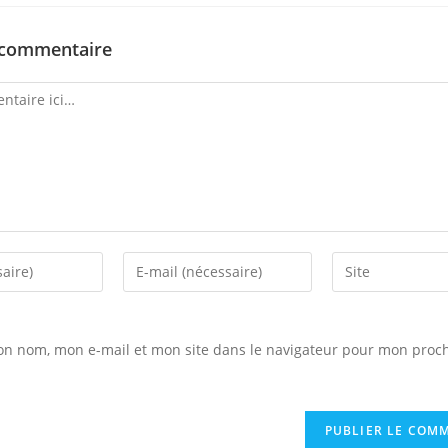
 commentaire
Enter
Saisir
your
l’URL
email
de
address
votre
on nom, mon e-mail et mon site dans le navigateur pour mon proc
to
site
comment
(facultatif)