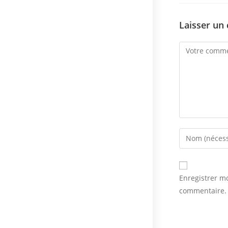
Laisser un
Comment
Enter
your
name
or
Enregistrer m
username
commentaire.
to
comment