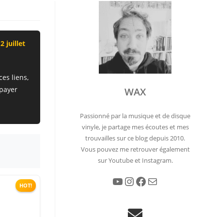
2 juillet
ces liens,
 payer
WAX
Passionné par la musique et de disque
vinyle, je partage mes écoutes et mes
trouvailles sur ce blog depuis 2010.
Vous pouvez me retrouver également
sur Youtube et Instagram.
YouTube
Instagram
Facebook
E-mail
HOT!