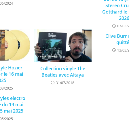
/06/2024
Stereo Cru
Gotthard le
202
07/03/
Clive Burr
quitt
13/03/
nyle Hozier
Collection vinyle The
r le 16 mai
Beatles avec Altaya
025
31/07/2018
/03/2025
nyles electro
e du 19 mai
25 mai 2025
/05/2025