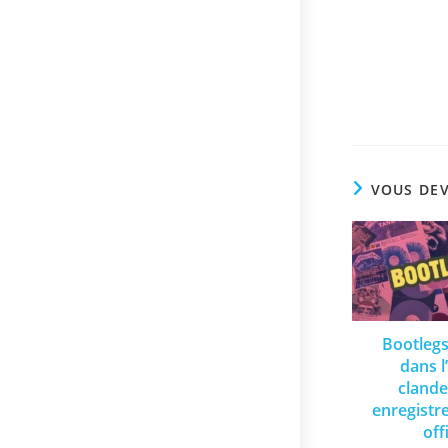
VOUS DEV
Bootlegs
dans l
clande
enregist
off