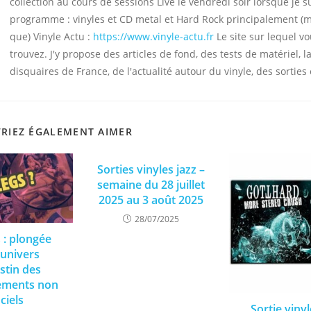
collection au cours de sessions Live le vendredi soir lorsque je s
programme : vinyles et CD metal et Hard Rock principalement (
que) Vinyle Actu :
https://www.vinyle-actu.fr
Le site sur lequel v
trouvez. J'y propose des articles de fond, des tests de matériel, la
disquaires de France, de l'actualité autour du vinyle, des sorties 
RIEZ ÉGALEMENT AIMER
Sorties vinyles jazz –
semaine du 28 juillet
2025 au 3 août 2025
28/07/2025
 : plongée
’univers
stin des
rements non
iciels
Sortie viny