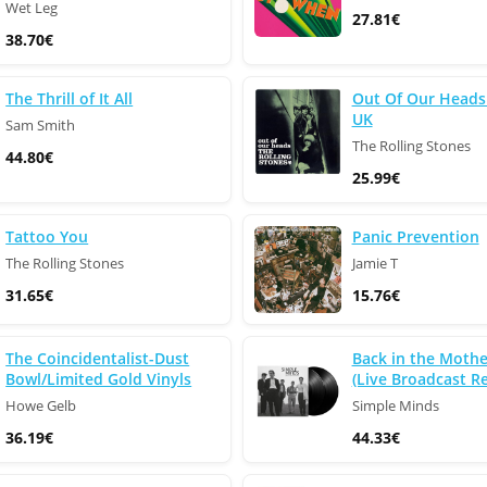
Wet Leg
27.81€
38.70€
The Thrill of It All
Out Of Our Heads 
UK
Sam Smith
The Rolling Stones
44.80€
25.99€
Tattoo You
Panic Prevention
The Rolling Stones
Jamie T
31.65€
15.76€
The Coincidentalist-Dust
Back in the Mothe
Bowl/Limited Gold Vinyls
(Live Broadcast R
Howe Gelb
Simple Minds
36.19€
44.33€