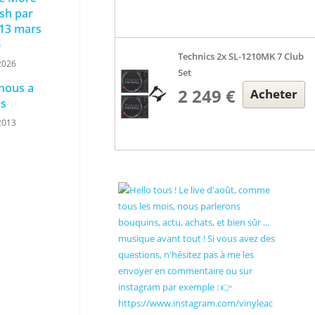
sh par
 13 mars
6
Technics 2x SL-1210MK 7 Club
2026
Set
 nous a
2 249 €
Acheter
és
2013