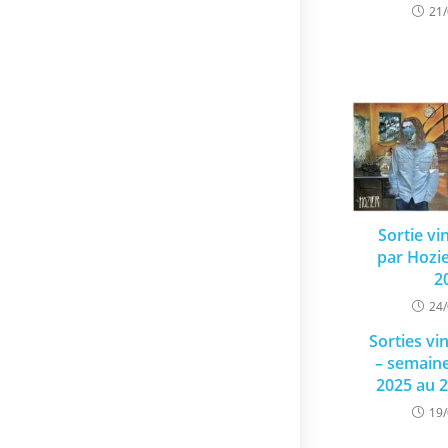
21
Sortie vi
par Hozie
2
24
Sorties vi
– semain
2025 au 
19