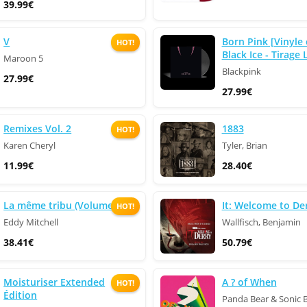
39.99€
V
Born Pink [Vinyle
HOT!
Black Ice - Tirage 
Maroon 5
Blackpink
27.99€
27.99€
Remixes Vol. 2
1883
HOT!
Karen Cheryl
Tyler, Brian
11.99€
28.40€
La même tribu (Volume 1)
It: Welcome to De
HOT!
Eddy Mitchell
Wallfisch, Benjamin
38.41€
50.79€
Moisturiser Extended
A ? of When
HOT!
Édition
Panda Bear & Sonic