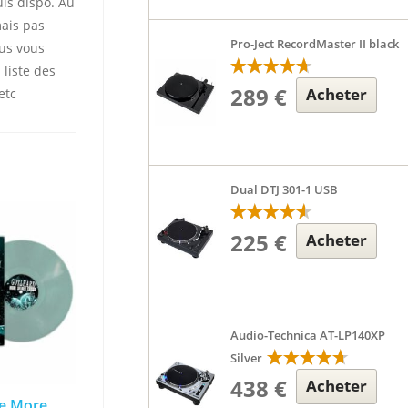
uis dispo. Au
mais pas
Pro-Ject RecordMaster II black
ous vous
 liste des
289 €
Acheter
etc
Dual DTJ 301-1 USB
225 €
Acheter
Audio-Technica AT-LP140XP
Silver
438 €
Acheter
le More