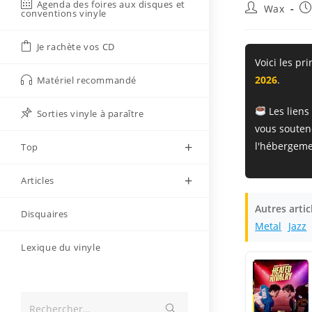
Agenda des foires aux disques et
Auteur/autri
Pu
Wax
conventions vinyle
de
pu
la
Je rachète vos CD
publication :
Voici les pr
2026
.
Matériel recommandé
Les liens
Sorties vinyle à paraître
vous souten
l'hébergeme
Top
Articles
Autres arti
Disquaires
Metal
Jazz
Lexique du vinyle
Envoyer
Rechercher…