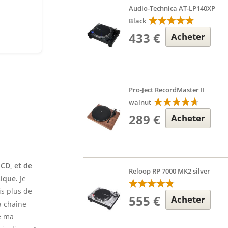
Audio-Technica AT-LP140XP
Black
433 €
Acheter
Pro-Ject RecordMaster II
walnut
289 €
Acheter
 CD, et de
Reloop RP 7000 MK2 silver
sique.
Je
is plus de
555 €
Acheter
 chaîne
te ma