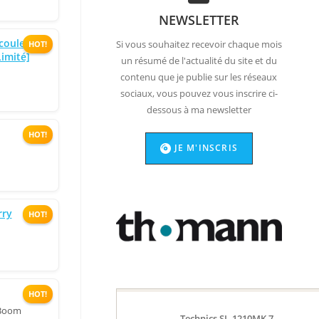
NEWSLETTER
 couleur
Si vous souhaitez recevoir chaque mois
HOT!
Limité]
un résumé de l'actualité du site et du
contenu que je publie sur les réseaux
sociaux, vous pouvez vous inscrire ci-
dessous à ma newsletter
HOT!
JE M'INSCRIS
rry
HOT!
HOT!
 Boom
Technics SL-1210MK 7