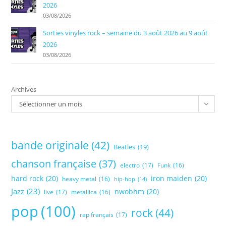
2026
03/08/2026
Sorties vinyles rock – semaine du 3 août 2026 au 9 août
2026
03/08/2026
Archives
Sélectionner un mois
bande originale
(42)
Beatles
(19)
chanson française
(37)
electro
(17)
Funk
(16)
hard rock
(20)
iron maiden
(20)
heavy metal
(16)
hip-hop
(14)
Jazz
(23)
nwobhm
(20)
live
(17)
metallica
(16)
pop
(100)
rock
(44)
rap français
(17)