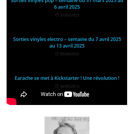
Sorties vinyles pop – semaine du 31 mars 2025 au
6 avril 2025
31/03/2025
Sorties vinyles electro – semaine du 7 avril 2025
au 13 avril 2025
05/04/2025
Earache se met à Kickstarter ! Une révolution !
06/05/2013