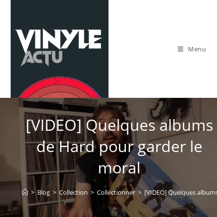
Skip
to
content
Menu
[VIDEO] Quelques albums
de Hard pour garder le
moral
>
Blog
>
Collection
>
Collectionner
>
[VIDEO] Quelques albums