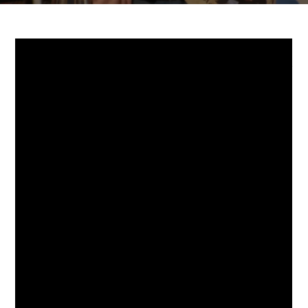
Auteur/autrice
Publication
Post
Wax
05/11/2020
Collectionner
de
publiée :
category:
la
publication :
Bon, en ne va pas se mentir, 2020 comme disait feu notre
ami Jean-Pierre Coffe, « c’est de la merde ». Les épidémies,
la bêtise humaine à son paroxysme, pas toujours évident
de garder le moral. Comme pour beaucoup d’entre vous, la
musique est un refuge pour moi, un sas de décompression,
un monde parallèle qui permet de s’évader un moment,
d’oublier le quotidien.
En cette période bizarre, je me suis surpris à de
nombreuses reprises à reposer un disque que je voulais
écouter en me disant « non, ça va me faire bader », et du
coup, je me suis rendu compte que depuis quelques
semaines, les mêmes disques tournaient en boucle à la