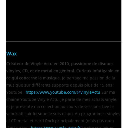
maison. Vous savez ce genre de disques qui vous font vous
sentir bien, vous donnent la pêche et vous remontent le
moral ? Voici ma sélection, vous pouvez partager la votre
directement en
commentant la vidéo sur Youtube
si vous le
souhaitez.
Wax
Créateur de Vinyle Actu en 2010, passionné de disques
vinyles, CD, et de metal en général. Curieux infatigable en
ce qui concerne la musique.
Je partage ma passion de la
musique sur différents supports depuis plus de 15 ans :
Youtube :
https://www.youtube.com/@VinyleActu
Sur ma
chaîne Youtube Vinyle Actu, je parle de mes achats vinyle,
et je présente ma collection au cours de sessions Live le
vendredi soir lorsque je suis dispo. Au programme : vinyles
et CD metal et Hard Rock principalement (mais pas que)
Vinyle Actu :
https://www.vinyle-actu.fr
Le site sur lequel