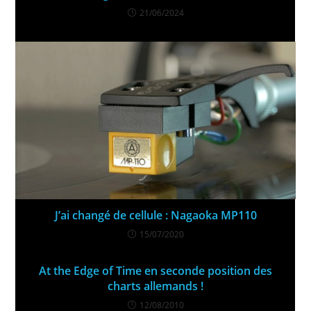
21/06/2024
J’ai changé de cellule : Nagaoka MP110
15/07/2020
At the Edge of Time en seconde position des
charts allemands !
12/08/2010