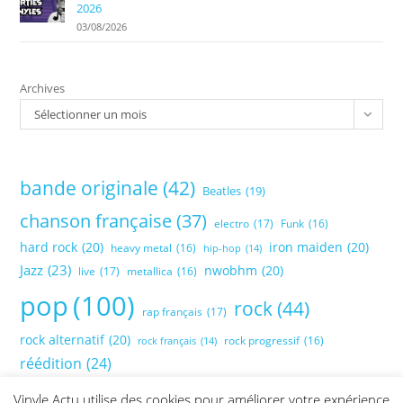
2026
03/08/2026
Archives
Sélectionner un mois
bande originale
(42)
Beatles
(19)
chanson française
(37)
electro
(17)
Funk
(16)
hard rock
(20)
iron maiden
(20)
heavy metal
(16)
hip-hop
(14)
Jazz
(23)
nwobhm
(20)
live
(17)
metallica
(16)
pop
(100)
rock
(44)
rap français
(17)
rock alternatif
(20)
rock progressif
(16)
rock français
(14)
réédition
(24)
Vinyle Actu utilise des cookies pour améliorer votre expérience