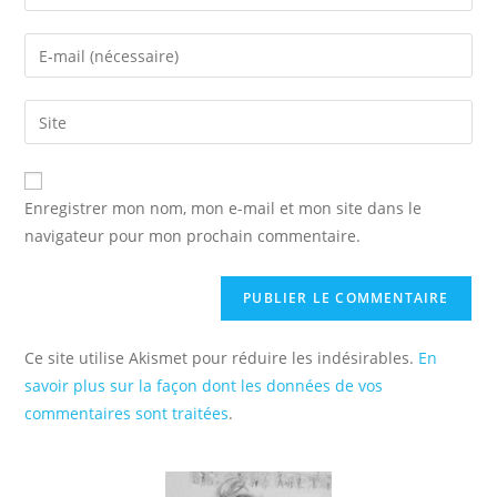
your
name
Enter
or
your
username
email
Saisir
to
address
l’URL
comment
to
de
comment
votre
Enregistrer mon nom, mon e-mail et mon site dans le
site
navigateur pour mon prochain commentaire.
(facultatif)
Ce site utilise Akismet pour réduire les indésirables.
En
savoir plus sur la façon dont les données de vos
commentaires sont traitées
.