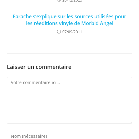
26/12/2025
Earache s’explique sur les sources utilisées pour
les réeditions vinyle de Morbid Angel
07/09/2011
Laisser un commentaire
Comment
Enter