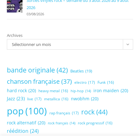
Sorties vinyles rock – semaine du 3 août 2026 au 9 août
2026
03/08/2026
Archives
Sélectionner un mois
bande originale
(42)
Beatles
(19)
chanson française
(37)
electro
(17)
Funk
(16)
hard rock
(20)
iron maiden
(20)
heavy metal
(16)
hip-hop
(14)
Jazz
(23)
nwobhm
(20)
live
(17)
metallica
(16)
pop
(100)
rock
(44)
rap français
(17)
rock alternatif
(20)
rock progressif
(16)
rock français
(14)
réédition
(24)