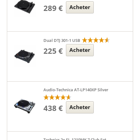
289 €
Acheter
Dual DTJ 301-1 USB
225 €
Acheter
Audio-Technica AT-LP140XP Silver
438 €
Acheter
Technics 2x SL-1210MK 7 Club Set