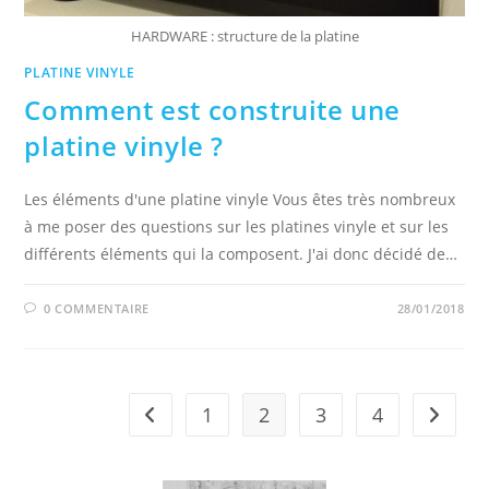
HARDWARE : structure de la platine
PLATINE VINYLE
Comment est construite une
platine vinyle ?
Les éléments d'une platine vinyle Vous êtes très nombreux
à me poser des questions sur les platines vinyle et sur les
différents éléments qui la composent. J'ai donc décidé de…
0 COMMENTAIRE
28/01/2018
1
2
3
4
Go to the previous page
Aller à 