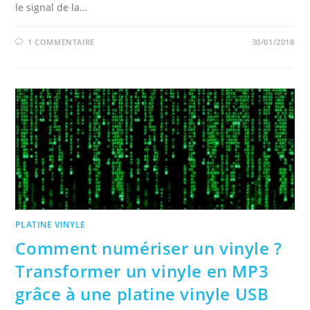
le signal de la…
1 COMMENTAIRE
30/01/2018
PLATINE VINYLE
Comment numériser un vinyle ?
Transformer un vinyle en MP3
grâce à une platine vinyle USB