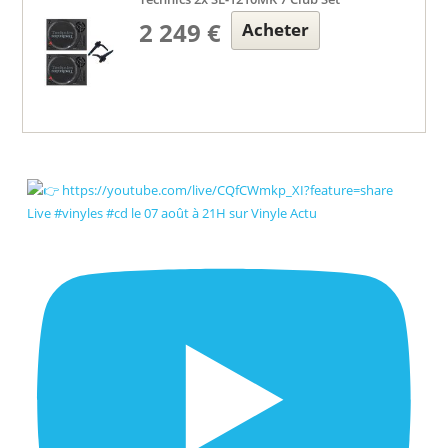
2 249 €
Acheter
Live #vinyles #cd le 07 août à 21H sur Vinyle Actu