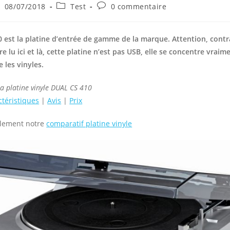
ce
blication
Post
Commentaires
08/07/2018
Test
0 commentaire
bliée :
category:
de
la
publication :
0 est la platine d’entrée de gamme de la marque. Attention, cont
re lu ici et là, cette platine n’est pas USB, elle se concentre vraim
re les vinyles.
la platine vinyle DUAL CS 410
ctéristiques
|
Avis
|
Prix
alement notre
comparatif platine vinyle