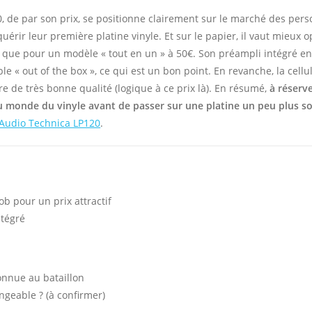
, de par son prix, se positionne clairement sur le marché des per
uérir leur première platine vinyle. Et sur le papier, il vaut mieux 
 que pour un modèle « tout en un » à 50€. Son préampli intégré en
ble « out of the box », ce qui est un bon point. En revanche, la cellu
e de très bonne qualité (logique à ce prix là). En résumé,
à réserv
 monde du vinyle avant de passer sur une platine un peu plus so
Audio Technica LP120
.
 job pour un prix attractif
ntégré
onnue au bataillon
ngeable ? (à confirmer)