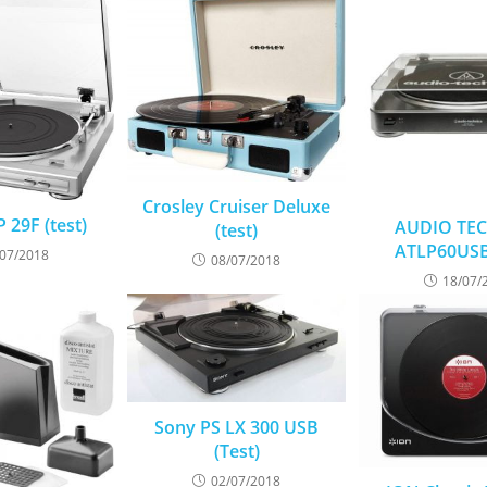
Crosley Cruiser Deluxe
 29F (test)
AUDIO TE
(test)
ATLP60USB 
/07/2018
08/07/2018
18/07/
Sony PS LX 300 USB
(Test)
02/07/2018