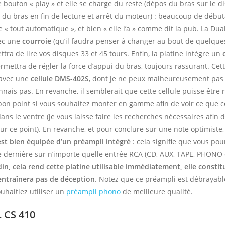
 bouton « play » et elle se charge du reste (dépos du bras sur le d
r du bras en fin de lecture et arrêt du moteur) : beaucoup de débu
 « tout automatique », et bien « elle l’a » comme dit la pub. La Dua
ec une
courroie
(qu’il faudra penser à changer au bout de quelque
tra de lire vos disques 33 et 45 tours. Enfin, la platine intègre un
rmettra de régler la force d’appui du bras, toujours rassurant. Cet
 avec une
cellule DMS-402S
, dont je ne peux malheureusement pas 
onnais pas. En revanche, il semblerait que cette cellule puisse être
bon point si vous souhaitez monter en gamme afin de voir ce que c
ans le ventre (je vous laisse faire les recherches nécessaires afin d
ur ce point). En revanche, et pour conclure sur une note optimiste
st bien équipée d’un préampli intégré
: cela signifie que vous pou
e dernière sur n’importe quelle entrée RCA (CD, AUX, TAPE, PHONO 
din, cela rend cette platine utilisable immédiatement, elle consti
entraînera pas de déception
. Notez que ce préampli est débrayabl
uhaitiez utiliser un
préampli phono
de meilleure qualité.
 CS 410