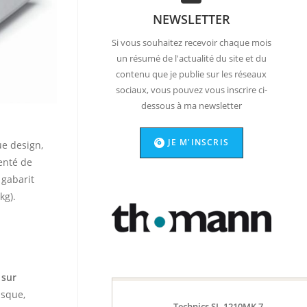
NEWSLETTER
Si vous souhaitez recevoir chaque mois
un résumé de l'actualité du site et du
contenu que je publie sur les réseaux
sociaux, vous pouvez vous inscrire ci-
dessous à ma newsletter
JE M'INSCRIS
ue design,
genté de
 gabarit
kg).
n
 sur
isque,
Technics SL-1210MK 7