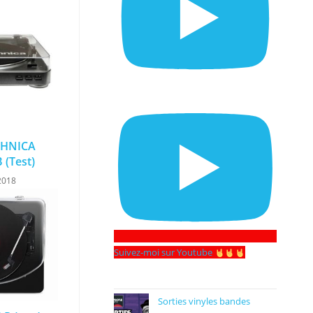
CHNICA
(Test)
2018
Suivez-moi sur Youtube
Sorties vinyles bandes