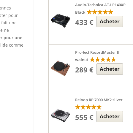
Audio-Technica AT-LP140XP
sonnes
Black
opter pour
433 €
Acheter
 fait une
le ne
er pour une
lide
comme
Pro-Ject RecordMaster II
walnut
289 €
Acheter
Reloop RP 7000 MK2 silver
555 €
Acheter