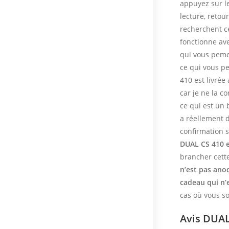
appuyez sur le
lecture, retou
recherchent ce
fonctionne av
qui vous pemet
ce qui vous pe
410 est livrée
car je ne la c
ce qui est un 
a réellement d
confirmation s
DUAL CS 410 e
brancher cett
n’est pas ano
cadeau qui n’
cas où vous so
Avis DUAL