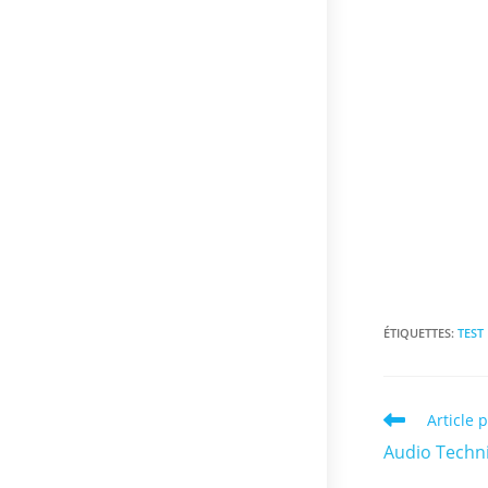
ÉTIQUETTES
:
TEST
Read
Article 
more
Audio Techni
articles