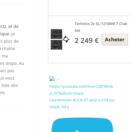
Technics 2x SL-1210MK 7 Club
 CD, et de
Set
sique.
Je
2 249 €
Acheter
is plus de
 chaîne
te ma
uis dispo. Au
mais pas
ous vous
 liste des
etc
Live #vinyles #cd le 07 août à 21H sur
Vinyle Actu