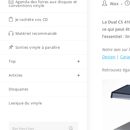
Agenda des foires aux disques et
Auteur/autri
Pu
Wax
conventions vinyle
de
pu
la
Je rachète vos CD
publication :
La Dual CS 41
ce qui peut êt
Matériel recommandé
l’essentiel : li
Sorties vinyle à paraître
Notre avis sur 
Design
|
Cara
Top
Retrouvez ég
Articles
Disquaires
Lexique du vinyle
Envoyer
Rechercher…