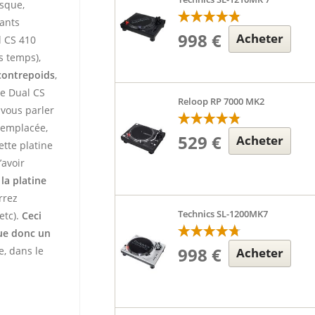
isque,
tants
998 €
Acheter
l CS 410
s temps),
contrepoids
,
te Dual CS
Reloop RP 7000 MK2
vous parler
 remplacée,
529 €
Acheter
ette platine
’avoir
,
la platine
rrez
Technics SL-1200MK7
etc).
Ceci
tue donc un
998 €
e, dans le
Acheter