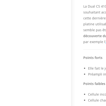
La Dual CS 410
souhaitant acq
cette dernière
platine utilisa
semble pas êtr
découverte du
par exemple l’
Points forts
Elle fait le
Préampli i
Points faibles
Cellule inc
Cellule cha