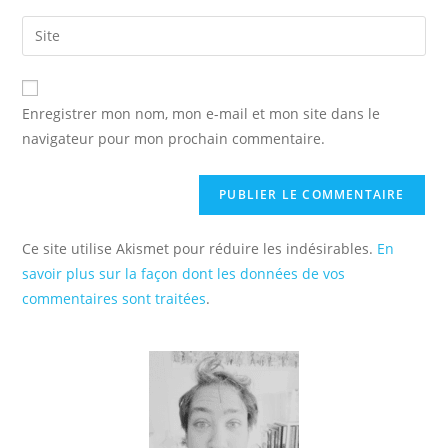
username
email
Saisir
to
address
l’URL
comment
to
de
comment
votre
Enregistrer mon nom, mon e-mail et mon site dans le
site
navigateur pour mon prochain commentaire.
(facultatif)
Ce site utilise Akismet pour réduire les indésirables.
En
savoir plus sur la façon dont les données de vos
commentaires sont traitées
.