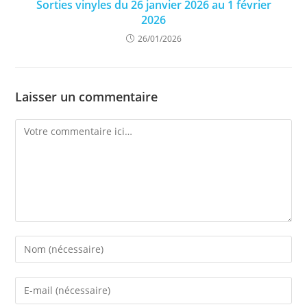
Sorties vinyles du 26 janvier 2026 au 1 février
2026
26/01/2026
Laisser un commentaire
Comment
Enter
your
name
Enter
or
your