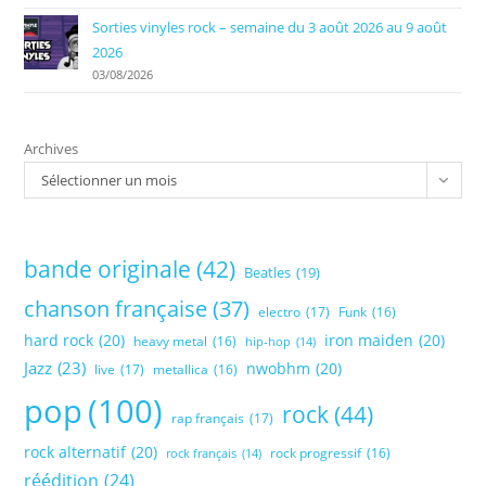
Sorties vinyles rock – semaine du 3 août 2026 au 9 août
2026
03/08/2026
Archives
Sélectionner un mois
bande originale
(42)
Beatles
(19)
chanson française
(37)
electro
(17)
Funk
(16)
hard rock
(20)
iron maiden
(20)
heavy metal
(16)
hip-hop
(14)
Jazz
(23)
nwobhm
(20)
live
(17)
metallica
(16)
pop
(100)
rock
(44)
rap français
(17)
rock alternatif
(20)
rock progressif
(16)
rock français
(14)
réédition
(24)