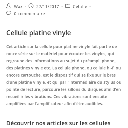
Auteur/autrice
Publication
Post
Wax
27/11/2017
Celulle
de
publiée :
category:
Commentaires
0 commentaire
la
de
publication :
la
publication :
Cellule platine vinyle
Cet article sur la cellule pour platine vinyle fait partie de
notre série sur le matériel pour écouter les vinyles, qui
regroupe des informations au sujet du préampli phono,
des platines vinyle etc. La cellule phono, ou cellule hi-fi ou
encore cartouche, est le dispositif qui se fixe sur le bras
d’une platine vinyle, et qui par l’intermédiaire du stylus ou
pointe de lecture, parcoure les sillons du disques afin d’en
recueillir les vibrations. Ces vibrations sont ensuite
amplifiées par l’amplificateur afin d’être audibles.
Découvrir nos articles sur les cellules