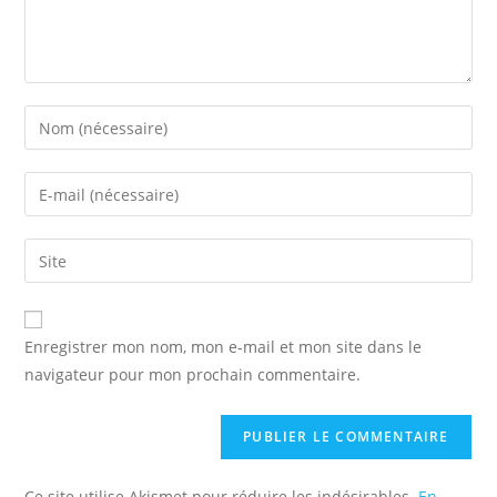
Enter
your
name
Enter
or
your
username
email
Saisir
to
address
l’URL
comment
to
de
comment
votre
Enregistrer mon nom, mon e-mail et mon site dans le
site
navigateur pour mon prochain commentaire.
(facultatif)
Ce site utilise Akismet pour réduire les indésirables.
En