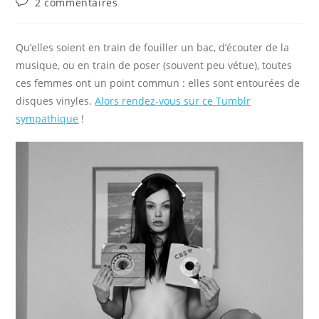
Commentaires
2 commentaires
la
de
publication :
la
publication :
Qu’elles soient en train de fouiller un bac, d’écouter de la
musique, ou en train de poser (souvent peu vétue), toutes
ces femmes ont un point commun : elles sont entourées de
disques vinyles.
Alors rendez-vous sur ce Tumblr
sympathique
!