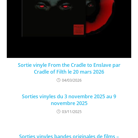
Sortie vinyle From the Cradle to Enslave par
Cradle of Filth le 20 mars 2026
04/03/2026
Sorties vinyles du 3 novembre 2025 au 9
novembre 2025
03/11/2025
Sorties vinyles bandes originales de films –