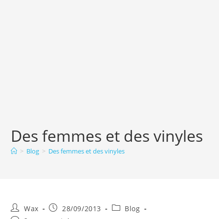
Des femmes et des vinyles
>
Blog
>
Des femmes et des vinyles
Auteur/autrice
Publication
Post
Wax
28/09/2013
Blog
de
publiée :
category: