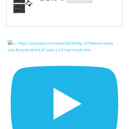
Live #vinyles #cd le 07 août à 21H sur Vinyle Actu