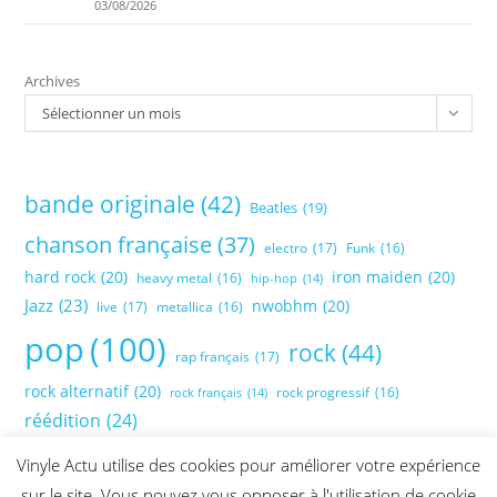
03/08/2026
Archives
Sélectionner un mois
bande originale
(42)
Beatles
(19)
chanson française
(37)
electro
(17)
Funk
(16)
hard rock
(20)
iron maiden
(20)
heavy metal
(16)
hip-hop
(14)
Jazz
(23)
nwobhm
(20)
live
(17)
metallica
(16)
pop
(100)
rock
(44)
rap français
(17)
rock alternatif
(20)
rock progressif
(16)
rock français
(14)
réédition
(24)
Vinyle Actu utilise des cookies pour améliorer votre expérience
sur le site. Vous pouvez vous opposer à l'utilisation de cookie