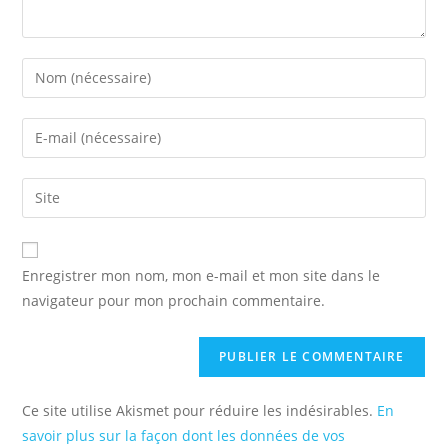
Enter
your
name
Enter
or
your
username
email
Saisir
to
address
l’URL
comment
to
de
comment
votre
Enregistrer mon nom, mon e-mail et mon site dans le
site
navigateur pour mon prochain commentaire.
(facultatif)
Ce site utilise Akismet pour réduire les indésirables.
En
savoir plus sur la façon dont les données de vos