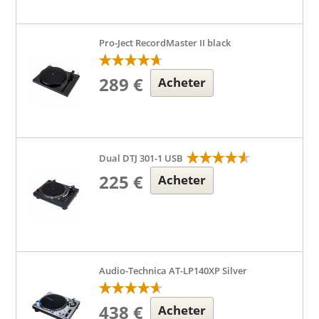
Pro-Ject RecordMaster II black
289 €
Acheter
Dual DTJ 301-1 USB
225 €
Acheter
Audio-Technica AT-LP140XP Silver
438 €
Acheter