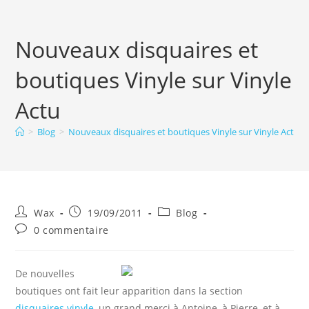
Nouveaux disquaires et
boutiques Vinyle sur Vinyle
Actu
>
Blog
>
Nouveaux disquaires et boutiques Vinyle sur Vinyle Actu
Auteur/autrice
Publication
Post
Wax
19/09/2011
Blog
de
publiée :
category:
Commentaires
0 commentaire
la
de
publication :
la
publication :
De nouvelles
boutiques ont fait leur apparition dans la section
disquaires vinyle
, un grand merci à Antoine, à Pierre, et à