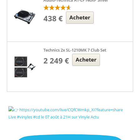
Audio-Technica AT-LP140XP Silver
438 €
Acheter
Technics 2x SL-1210MK 7 Club Set
2 249 €
Acheter
Live #vinyles #cd le 07 août à 21H sur Vinyle Actu