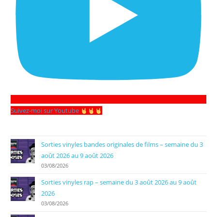
Suivez-moi sur Youtube
Sorties vinyles bandes originales de films – semaine du 3
août 2026 au 9 août 2026
03/08/2026
Sorties vinyles rap – semaine du 3 août 2026 au 9 août
2026
03/08/2026