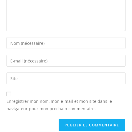
Enter
your
name
Enter
or
your
username
email
Saisir
to
address
l’URL
comment
to
de
comment
votre
Enregistrer mon nom, mon e-mail et mon site dans le
site
navigateur pour mon prochain commentaire.
(facultatif)