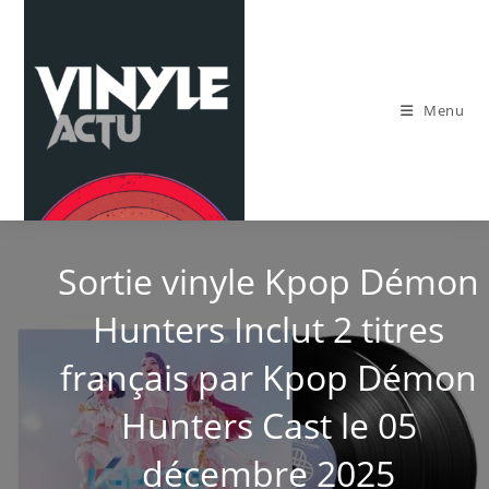
Skip
to
content
Menu
Sortie vinyle Kpop Démon
Hunters Inclut 2 titres
français par Kpop Démon
Hunters Cast le 05
décembre 2025