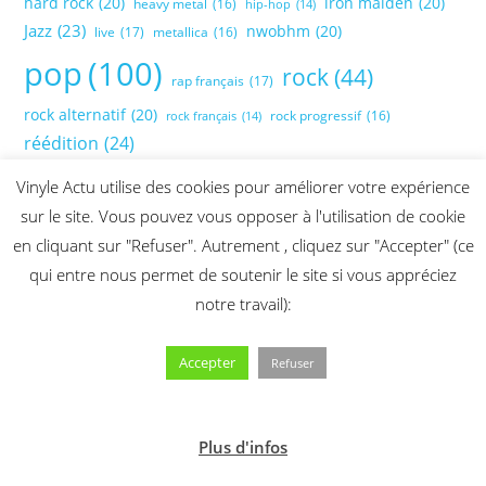
hard rock
(20)
iron maiden
(20)
heavy metal
(16)
hip-hop
(14)
Jazz
(23)
nwobhm
(20)
live
(17)
metallica
(16)
pop
(100)
rock
(44)
rap français
(17)
rock alternatif
(20)
rock progressif
(16)
rock français
(14)
réédition
(24)
Vinyle Actu utilise des cookies pour améliorer votre expérience
sur le site. Vous pouvez vous opposer à l'utilisation de cookie
en cliquant sur "Refuser". Autrement , cliquez sur "Accepter" (ce
qui entre nous permet de soutenir le site si vous appréciez
notre travail):
Accepter
Refuser
Plus d'infos
2026 @ Vinyle Actu