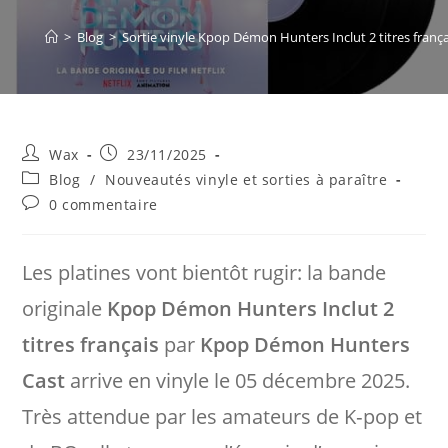
>
Blog
>
Sortie vinyle Kpop Démon Hunters Inclut 2 titres fra
Auteur/autrice
Publication
Wax
23/11/2025
de
publiée :
Post
Blog
/
Nouveautés vinyle et sorties à paraître
la
category:
Commentaires
0 commentaire
publication :
de
la
publication :
Les platines vont bientôt rugir: la bande
originale
Kpop Démon Hunters Inclut 2
titres français
par
Kpop Démon Hunters
Cast
arrive en vinyle le 05 décembre 2025.
Très attendue par les amateurs de K‑pop et