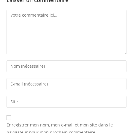
Comment
Enter
your
name
Enter
or
your
username
email
Saisir
to
address
l’URL
comment
to
de
comment
votre
Enregistrer mon nom, mon e-mail et mon site dans le
site
navigateur pour mon prochain commentaire.