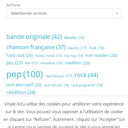
Archives
Sélectionner un mois
bande originale
(42)
Beatles
(19)
chanson française
(37)
electro
(17)
Funk
(16)
hard rock
(20)
iron maiden
(20)
heavy metal
(16)
hip-hop
(14)
Jazz
(23)
nwobhm
(20)
live
(17)
metallica
(16)
pop
(100)
rock
(44)
rap français
(17)
rock alternatif
(20)
rock progressif
(16)
rock français
(14)
réédition
(24)
Vinyle Actu utilise des cookies pour améliorer votre expérience
sur le site. Vous pouvez vous opposer à l'utilisation de cookie
en cliquant sur "Refuser". Autrement , cliquez sur "Accepter" (ce
qui entre nous permet de soutenir le site si vous appréciez