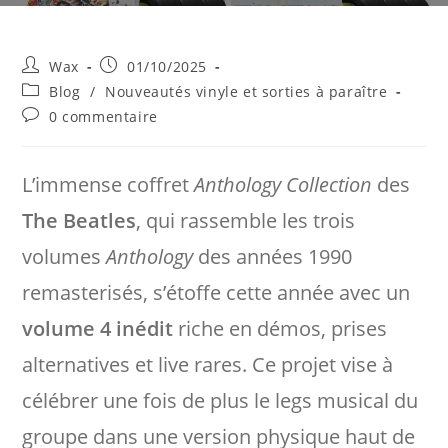
Auteur/autrice
Publication
Wax
01/10/2025
de
publiée :
Post
Blog
/
Nouveautés vinyle et sorties à paraître
la
category:
Commentaires
0 commentaire
publication :
de
la
publication :
L’immense coffret
Anthology Collection
des
The Beatles
, qui rassemble les trois
volumes
Anthology
des années 1990
remasterisés, s’étoffe cette année avec un
volume 4 inédit
riche en démos, prises
alternatives et live rares. Ce projet vise à
célébrer une fois de plus le legs musical du
groupe dans une version physique haut de