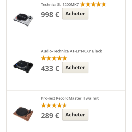
Technics SL-1200MK7
998 €
Acheter
Audio-Technica AT-LP140XP Black
433 €
Acheter
Pro-Ject RecordMaster II walnut
289 €
Acheter