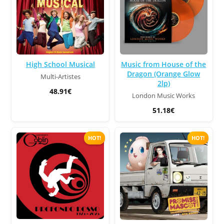
High School Musical
Music from House of the
Dragon (Orange Glow
Multi-Artistes
2lp)
48.91€
London Music Works
51.18€
HOT!
HOT!