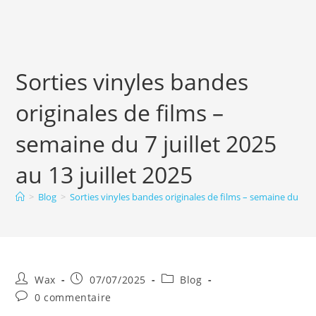
Sorties vinyles bandes
originales de films –
semaine du 7 juillet 2025
au 13 juillet 2025
>
Blog
>
Sorties vinyles bandes originales de films – semaine du 7 jui
Auteur/autrice
Publication
Post
Wax
07/07/2025
Blog
de
publiée :
category:
Commentaires
0 commentaire
la
de