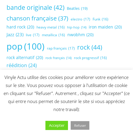
bande originale
(42)
Beatles
(19)
chanson française
(37)
electro
(17)
Funk
(16)
hard rock
(20)
iron maiden
(20)
heavy metal
(16)
hip-hop
(14)
Jazz
(23)
nwobhm
(20)
live
(17)
metallica
(16)
pop
(100)
rock
(44)
rap français
(17)
rock alternatif
(20)
rock progressif
(16)
rock français
(14)
réédition
(24)
Vinyle Actu utilise des cookies pour améliorer votre expérience
sur le site. Vous pouvez vous opposer à l'utilisation de cookie
en cliquant sur "Refuser". Autrement , cliquez sur "Accepter" (ce
qui entre nous permet de soutenir le site si vous appréciez
notre travail):
Accepter
Refuser