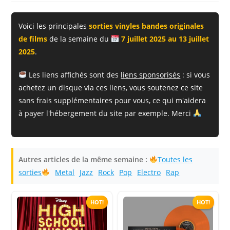
publication :
la
publication :
Voici les principales
sorties vinyles bandes originales
de films
de la semaine du
7 juillet 2025 au 13 juillet
2025
.
Les liens affichés sont des
liens sponsorisés
: si vous
achetez un disque via ces liens, vous soutenez ce site
sans frais supplémentaires pour vous, ce qui m'aidera
à payer l'hébergement du site par exemple. Merci
Autres articles de la même semaine :
Toutes les
sorties
Metal
Jazz
Rock
Pop
Electro
Rap
HOT!
HOT!