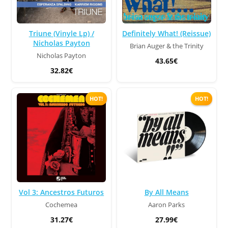
Triune (Vinyle Lp) /
Definitely What! (Reissue)
Nicholas Payton
Brian Auger & the Trinity
Nicholas Payton
43.65€
32.82€
HOT!
HOT!
Vol 3: Ancestros Futuros
By All Means
Cochemea
Aaron Parks
31.27€
27.99€