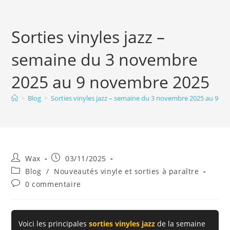
Sorties vinyles jazz –
semaine du 3 novembre
2025 au 9 novembre 2025
>
Blog
>
Sorties vinyles jazz – semaine du 3 novembre 2025 au 9 n
Auteur/autrice
Publication
Wax
03/11/2025
de
publiée :
Post
Blog
/
Nouveautés vinyle et sorties à paraître
la
category:
Commentaires
0 commentaire
publication :
de
la
publication :
Voici les principales
sorties vinyles jazz
de la semaine