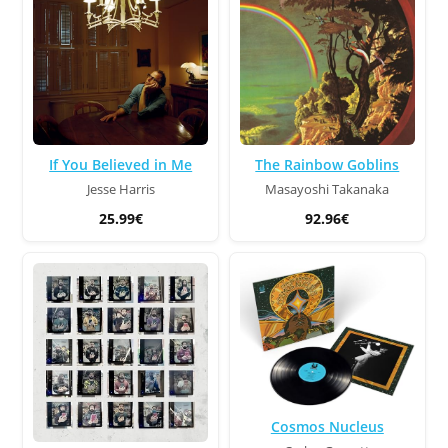
If You Believed in Me
The Rainbow Goblins
Jesse Harris
Masayoshi Takanaka
25.99€
92.96€
Cosmos Nucleus