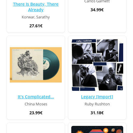
Carlos Garnett
There Is Beauty, There
34.99€
Already
Korwar, Sarathy
27.61€
It’s Complicated...
Legacy [Import]
China Moses
Ruby Rushton
23.99€
31.18€