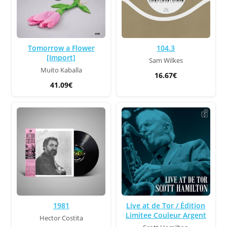
Tomorrow a Flower
104.3
[Import]
Sam Wilkes
Muito Kaballa
16.67€
41.09€
Live at de Tor / Édition
1981
Limitee Couleur Argent
Hector Costita