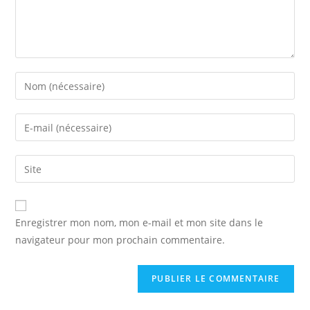
Enter
your
name
Enter
or
your
username
email
Saisir
to
address
l’URL
comment
to
de
comment
votre
Enregistrer mon nom, mon e-mail et mon site dans le
site
navigateur pour mon prochain commentaire.
(facultatif)