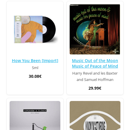
How You Been [Import]
Music Out of the Moon
Music of Peace of Mind
Sml
Harry Revel and les Baxter
30.08€
and Samuel Hoffman
29.99€