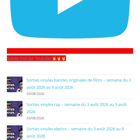
Suivez-moi sur Youtube
Sorties vinyles bandes originales de films – semaine du 3
août 2026 au 9 août 2026
03/08/2026
Sorties vinyles rap – semaine du 3 août 2026 au 9 août
2026
03/08/2026
Sorties vinyles electro – semaine du 3 août 2026 au 9
août 2026