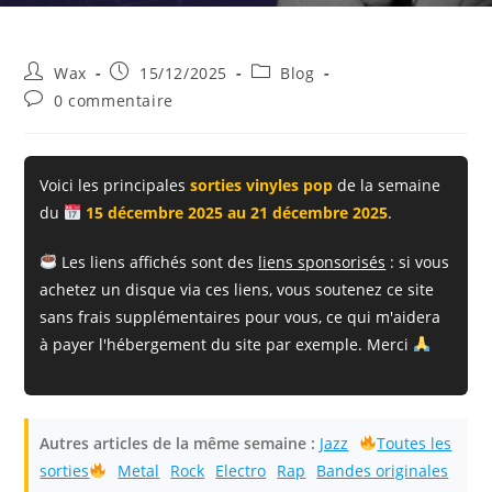
Auteur/autrice
Publication
Post
Wax
15/12/2025
Blog
de
publiée :
category:
Commentaires
0 commentaire
la
de
publication :
la
publication :
Voici les principales
sorties vinyles pop
de la semaine
du
15 décembre 2025 au 21 décembre 2025
.
Les liens affichés sont des
liens sponsorisés
: si vous
achetez un disque via ces liens, vous soutenez ce site
sans frais supplémentaires pour vous, ce qui m'aidera
à payer l'hébergement du site par exemple. Merci
Autres articles de la même semaine :
Jazz
Toutes les
sorties
Metal
Rock
Electro
Rap
Bandes originales