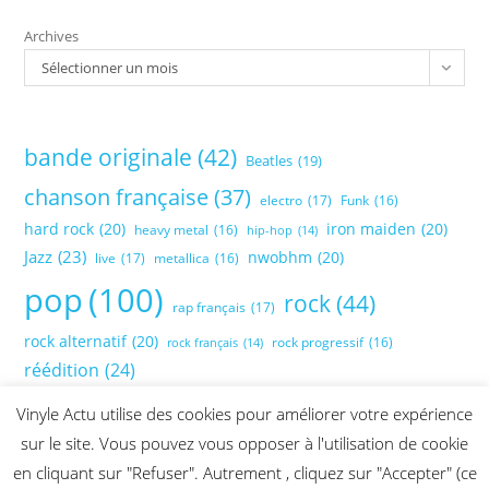
Archives
Sélectionner un mois
bande originale
(42)
Beatles
(19)
chanson française
(37)
electro
(17)
Funk
(16)
hard rock
(20)
iron maiden
(20)
heavy metal
(16)
hip-hop
(14)
Jazz
(23)
nwobhm
(20)
live
(17)
metallica
(16)
pop
(100)
rock
(44)
rap français
(17)
rock alternatif
(20)
rock progressif
(16)
rock français
(14)
réédition
(24)
Vinyle Actu utilise des cookies pour améliorer votre expérience
sur le site. Vous pouvez vous opposer à l'utilisation de cookie
en cliquant sur "Refuser". Autrement , cliquez sur "Accepter" (ce