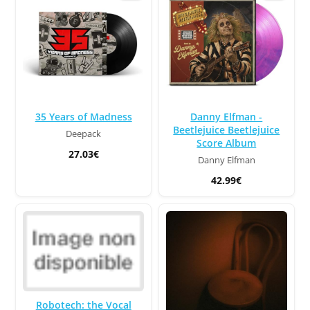
35 Years of Madness
Danny Elfman -
Beetlejuice Beetlejuice
Deepack
Score Album
27.03€
Danny Elfman
42.99€
Robotech: the Vocal