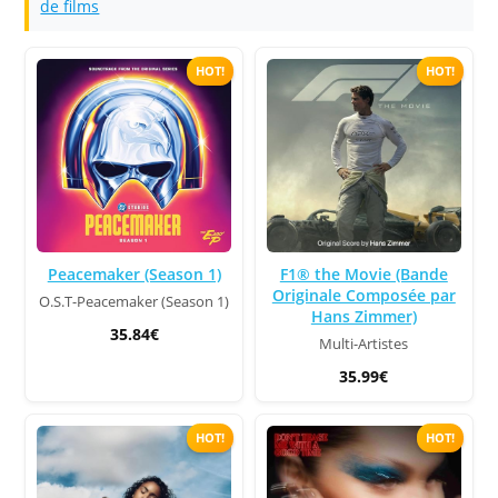
de films
HOT!
HOT!
Peacemaker (Season 1)
F1® the Movie (Bande
Originale Composée par
O.S.T-Peacemaker (Season 1)
Hans Zimmer)
35.84€
Multi-Artistes
35.99€
HOT!
HOT!