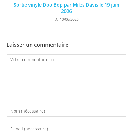
Sortie vinyle Doo Bop par Miles Davis le 19 juin
2026
10/06/2026
Laisser un commentaire
Comment
Enter
your
name
Enter
or