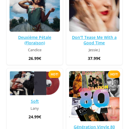
Deuxième Pétale
Don'T Tease Me With a
(Floraison)
Good Time
Candice
Jessie J
26.99€
37.99€
HOT!
HOT!
Soft
Lany
24.99€
Génération Vinyle 80