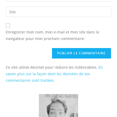
your
username
email
Saisir
to
address
l’URL
comment
to
de
comment
votre
Enregistrer mon nom, mon e-mail et mon site dans le
site
navigateur pour mon prochain commentaire.
(facultatif)
Ce site utilise Akismet pour réduire les indésirables.
En
savoir plus sur la façon dont les données de vos
commentaires sont traitées
.