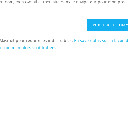
on nom, mon e-mail et mon site dans le navigateur pour mon proc
to
site
comment
(facultatif)
e Akismet pour réduire les indésirables.
En savoir plus sur la façon 
s commentaires sont traitées
.