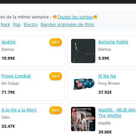
cles de la même semaine :
Toutes les sorties
Rock
Pop
Electro
Bandes originales de films
Ipséité
Batterie Faible
HOT!
Damso
Damso
19.99€
9.99€
Prose Combat
Ill Na Na
HOT!
Mc Solaar
Foxy Brown
71.79€
37.92€
A la Vie a la Mort
Madlib - WLIB AM:
HOT!
The Wigflip
Sdm
Madlib
33.47€
39.00€