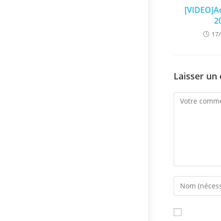
[VIDEO]Ac
2
17
Laisser un
Comment
Enter
your
name
or