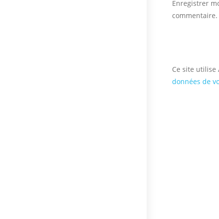
Enregistrer m
username
commentaire.
to
comment
Ce site utilis
données de vo