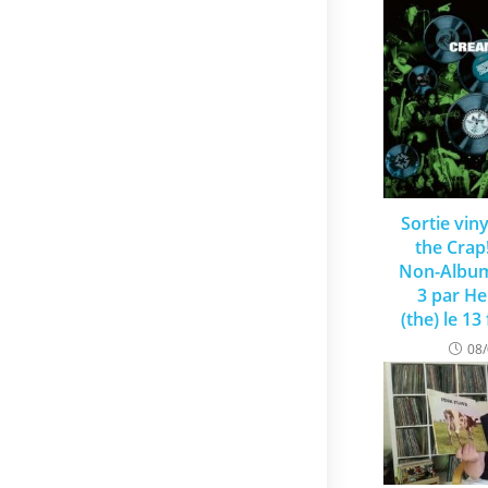
Sortie vin
the Crap
Non-Album
3 par He
(the) le 13
08