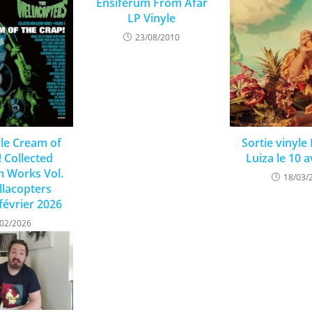
Ensiferum From Afar
LP Vinyle
23/08/2010
yle Cream of
Sortie vinyle
! Collected
Luiza le 10 a
 Works Vol.
18/03/
llacopters
 février 2026
/02/2026