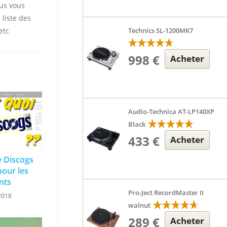
ous vous
 liste des
etc
Technics SL-1200MK7
998 €
Acheter
Audio-Technica AT-LP140XP
Black
433 €
Acheter
e Discogs
pour les
nts
Pro-Ject RecordMaster II
2018
walnut
289 €
Acheter