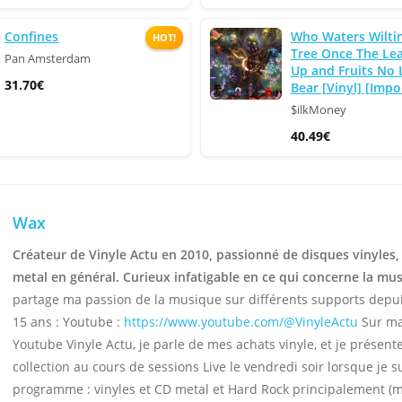
Confines
Who Waters Wiltin
HOT!
Tree Once The Le
Pan Amsterdam
Up and Fruits No 
31.70€
Bear [Vinyl] [Impo
$ilkMoney
40.49€
Wax
Créateur de Vinyle Actu en 2010, passionné de disques vinyles,
metal en général. Curieux infatigable en ce qui concerne la mu
partage ma passion de la musique sur différents supports depu
15 ans : Youtube :
https://www.youtube.com/@VinyleActu
Sur ma
Youtube Vinyle Actu, je parle de mes achats vinyle, et je présen
collection au cours de sessions Live le vendredi soir lorsque je s
programme : vinyles et CD metal et Hard Rock principalement (