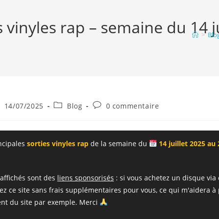
s vinyles rap – semaine du 14 ju
>
Blo
ce
blication
Post
Commentaires
14/07/2025
Blog
0 commentaire
bliée :
category:
de
la
publication :
incipales
sorties vinyles rap
de la semaine du
14 juillet 2025 au 
 affichés sont des
liens sponsorisés
: si vous achetez un disque via 
ez ce site sans frais supplémentaires pour vous, ce qui m'aidera à
nt du site par exemple. Merci