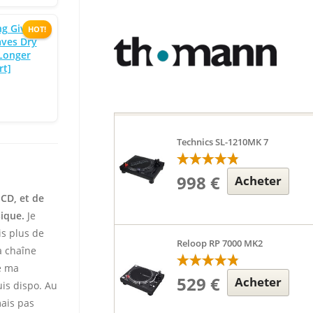
g Giving
HOT!
aves Dry
Longer
rt]
Technics SL-1210MK 7
998 €
Acheter
 CD, et de
sique.
Je
is plus de
Reloop RP 7000 MK2
 chaîne
te ma
529 €
Acheter
uis dispo. Au
mais pas