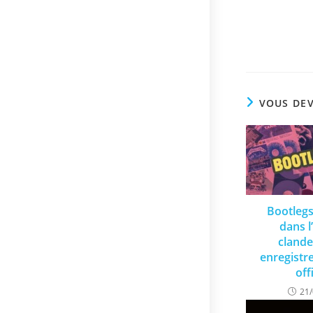
VOUS DEV
Bootlegs
dans l
clande
enregist
off
21