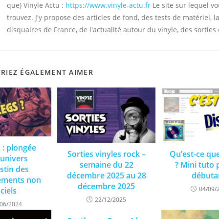
que) Vinyle Actu :
https://www.vinyle-actu.fr
Le site sur lequel v
trouvez. J'y propose des articles de fond, des tests de matériel, la
disquaires de France, de l'actualité autour du vinyle, des sorties 
RIEZ ÉGALEMENT AIMER
 : plongée
Sorties vinyles rock –
Qu’est-ce qu
’univers
semaine du 22
? Mini tuto 
stin des
décembre 2025 au 28
débuta
rements non
décembre 2025
04/09/
iciels
22/12/2025
/06/2024