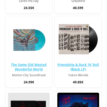
Saves the Day
Greywind
24.55€
40.59€
The Same Old Wasted
Friendship & Rock 'N' Roll
Wonderful World
(Black LP)
Motion City Soundtrack
Yukon Blonde
24.99€
49.85€