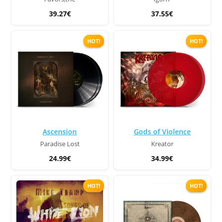
39.27€
37.55€
HOT!
HOT!
Ascension
Gods of Violence
Paradise Lost
Kreator
24.99€
34.99€
HOT!
HOT!