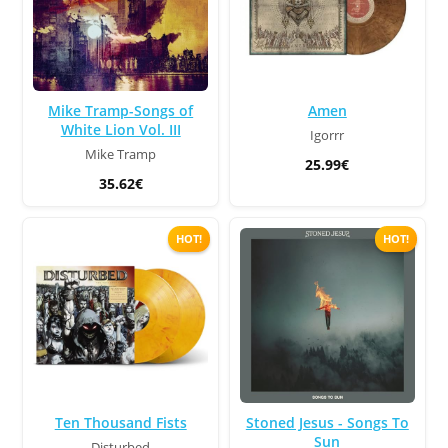
Mike Tramp-Songs of
Amen
White Lion Vol. III
Igorrr
Mike Tramp
25.99€
35.62€
HOT!
HOT!
Ten Thousand Fists
Stoned Jesus - Songs To
Sun
Disturbed