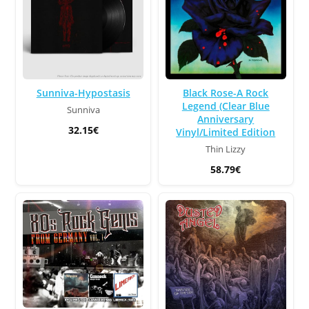
Sunniva-Hypostasis
Black Rose-A Rock
Legend (Clear Blue
Sunniva
Anniversary
32.15€
Vinyl/Limited Edition
Thin Lizzy
58.79€