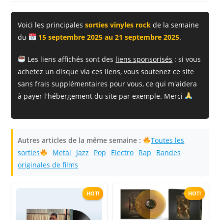
publication :
la
publication :
Voici les principales
sorties vinyles rock
de la semaine
du
15 septembre 2025 au 21 septembre 2025
.
Les liens affichés sont des
liens sponsorisés
: si vous
achetez un disque via ces liens, vous soutenez ce site
sans frais supplémentaires pour vous, ce qui m'aidera
à payer l'hébergement du site par exemple. Merci
Autres articles de la même semaine :
Toutes les
sorties
Metal
Jazz
Pop
Electro
Rap
Bandes
originales de films
HOT!
HOT!