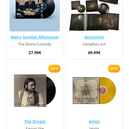
Rainy Sunday Afternoon
Ascension
The Divine Comedy
Paradise Lost
27.99€
49.99€
HOT!
HOT!
The Dream
Amen
Favors,the
Igorrr