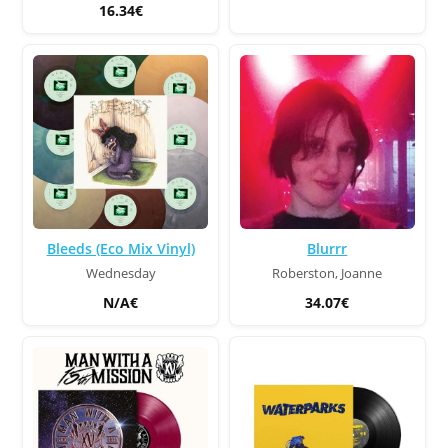
16.34€
Bleeds (Eco Mix Vinyl)
Blurrr
Wednesday
Roberston, Joanne
N/A€
34.07€