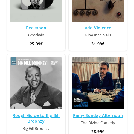
Peekaboo
Add Violence
Goodwin
Nine Inch Nails
25.99€
31.99€
Rough Guide to Big Bill
Rainy Sunday Afternoon
Broonzy
The Divine Comedy
Big Bill Broonzy
28.99€