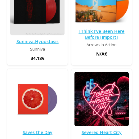
I Think I've Been Here
Before [Import]
Sunniva-Hypostasis
Arrows in Action
Sunniva
N/A€
34.18€
Saves the Day
Severed Heart City