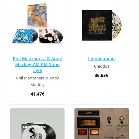
Phil Manzanera & Andy
Illuminaudio
Mackay-AM PM Soho
Chiodos
Live
36.65€
Phil Manzanera & Andy
Mackay
41.47€