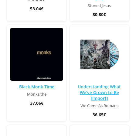
Stoned Jesus
53.04€
30.80€
Black Monk Time
Understanding What
We've Grown to Be
Monks,the
[Import]
37.06€
We Came As Romans
36.65€