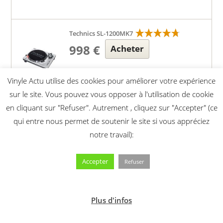
Technics SL-1200MK7
998 €
Acheter
Vinyle Actu utilise des cookies pour améliorer votre expérience
sur le site. Vous pouvez vous opposer à l'utilisation de cookie
en cliquant sur "Refuser". Autrement , cliquez sur "Accepter" (ce
Audio-Technica AT-LP140XP Black
qui entre nous permet de soutenir le site si vous appréciez
notre travail):
433 €
Acheter
Accepter
Refuser
Pro-Ject RecordMaster II walnut
Plus d'infos
289 €
Acheter