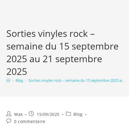
Sorties vinyles rock –
semaine du 15 septembre
2025 au 21 septembre
2025
>
Blog
>
Sorties vinyles rock – semaine du 15 septembre 2025 au 2
Auteur/autrice
Publication
Post
Wax
15/09/2025
Blog
de
publiée :
category:
Commentaires
0 commentaire
la
de