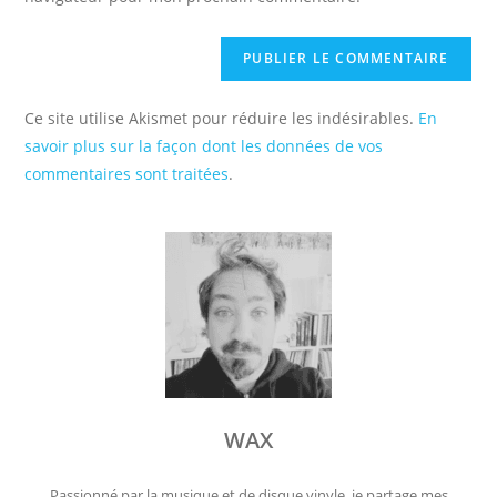
(facultatif)
Ce site utilise Akismet pour réduire les indésirables.
En
savoir plus sur la façon dont les données de vos
commentaires sont traitées
.
WAX
Passionné par la musique et de disque vinyle, je partage mes