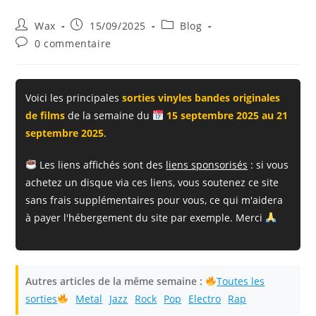
Auteur/autrice
Publication
Post
Wax
15/09/2025
Blog
de
publiée :
category:
Commentaires
0 commentaire
la
de
publication :
la
publication :
Voici les principales
sorties vinyles bandes originales
de films
de la semaine du
15 septembre 2025 au 21
septembre 2025
.
Les liens affichés sont des
liens sponsorisés
: si vous
achetez un disque via ces liens, vous soutenez ce site
sans frais supplémentaires pour vous, ce qui m'aidera
à payer l'hébergement du site par exemple. Merci
Autres articles de la même semaine :
Toutes les
sorties
Metal
Jazz
Rock
Pop
Electro
Rap