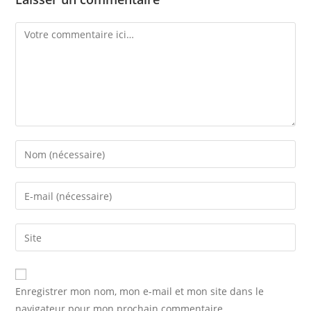
Comment
Enter
your
name
Enter
or
your
username
email
Saisir
to
address
l’URL
comment
to
de
comment
votre
Enregistrer mon nom, mon e-mail et mon site dans le
site
navigateur pour mon prochain commentaire.