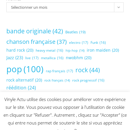
Sélectionner un mois
bande originale
(42)
Beatles
(19)
chanson française
(37)
electro
(17)
Funk
(16)
hard rock
(20)
iron maiden
(20)
heavy metal
(16)
hip-hop
(14)
Jazz
(23)
nwobhm
(20)
live
(17)
metallica
(16)
pop
(100)
rock
(44)
rap français
(17)
rock alternatif
(20)
rock progressif
(16)
rock français
(14)
réédition
(24)
Vinyle Actu utilise des cookies pour améliorer votre expérience
sur le site. Vous pouvez vous opposer à l'utilisation de cookie
en cliquant sur "Refuser". Autrement , cliquez sur "Accepter" (ce
qui entre nous permet de soutenir le site si vous appréciez