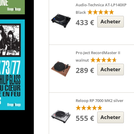
Audio-Technica AT-LP140XP
Black
433 €
Acheter
Pro-Ject RecordMaster II
walnut
289 €
Acheter
Reloop RP 7000 MK2 silver
555 €
Acheter
le 20/05.