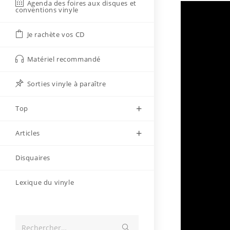
Agenda des foires aux disques et
Auteur/autri
Pu
Wax
conventions vinyle
de
pu
la
Je rachète vos CD
publication :
« A l’époq
me demand
Matériel recommandé
Ils étaien
Sorties vinyle à paraître
Top
Articles
Disquaires
Lexique du vinyle
Envoyer
Rechercher…