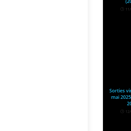
(2
11
Sorties v
mai 2025
2
12