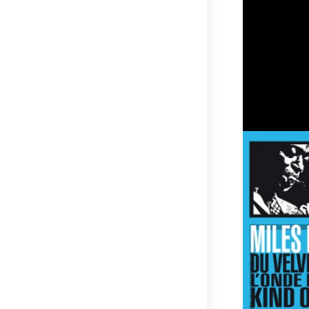
Vous trouverez
applicables : 
bricolage, mais
A retrouver do
bouquins sur l