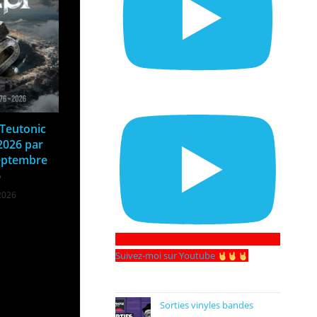
 Teutonic
2026 par
septembre
6
2026
Suivez-moi sur Youtube
Sorties vinyles bandes