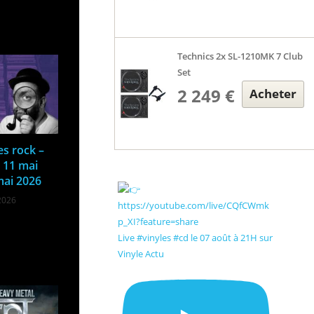
Technics 2x SL-1210MK 7 Club
Set
2 249 €
Acheter
es rock –
 11 mai
mai 2026
2026
Live #vinyles #cd le 07 août à 21H sur
Vinyle Actu