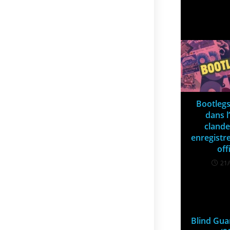
VOUS DEV
Bootlegs
dans l
clande
enregist
off
21
Blind Gua