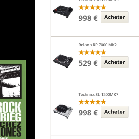
as toujours
998 €
Acheter
manuel de
 nombreux
Reloop RP 7000 MK2
529 €
Acheter
Technics SL-1200MK7
998 €
Acheter