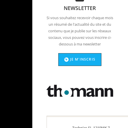
es.
NEWSLETTER
es
, où de la
Si vous souhaitez recevoir chaque mois
 dans ma
un résumé de l'actualité du site et du
in, c’est le
contenu que je publie sur les réseaux
nte qui lui
sociaux, vous pouvez vous inscrire ci-
ne pour moi
dessous à ma newsletter
enants
 disques
JE M'INSCRIS
ur éviter les
ts, chaleur
e sol, ou
 pour s’éviter
uer de
s / poulet
que
Technics SL-1210MK 7