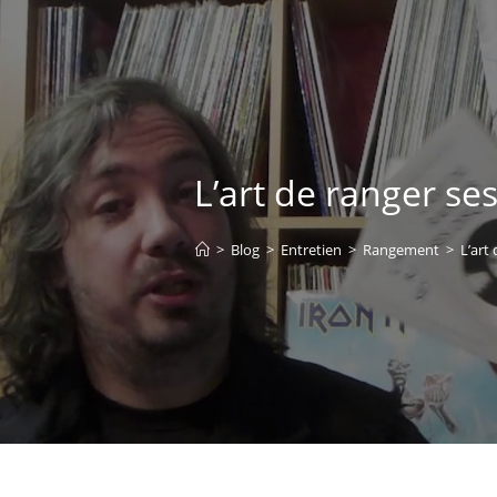
L’art de ranger se
>
Blog
>
Entretien
>
Rangement
>
L’art