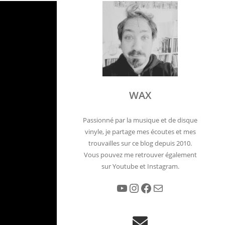
jà qu’on
es temps.
s. »
WAX
e bien l’état
ses
Passionné par la musique et de disque
vinyle, je partage mes écoutes et mes
trouvailles sur ce blog depuis 2010.
lo, les
Vous pouvez me retrouver également
relatées par
sur Youtube et Instagram.
rviewés pour
YouTube
Instagram
Facebook
E-mail
ien
t consacrée à
e, sur les