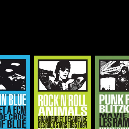
 dans ce livre toutes une série de pistes plus ou moins précises, p
l’ouvrage relève plus d’un essai philosophique de plage que d’un 
 moi j’ai ri, souvent.
nc sur le site de
Rivages Rouges
, qui éditent par ailleurs de très
a musique, dont voici une petite sélection :