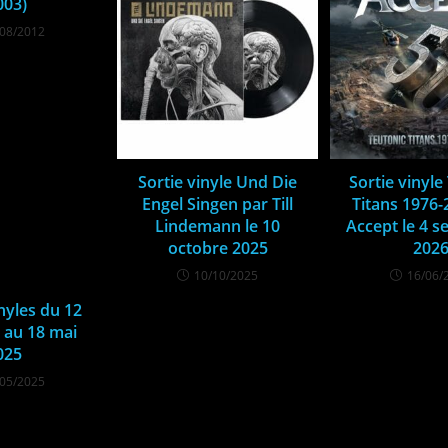
003)
/08/2012
Sortie vinyle Und Die
Sortie vinyle
Engel Singen par Till
Titans 1976-
Lindemann le 10
Accept le 4 
octobre 2025
202
10/10/2025
16/06/
inyles du 12
 au 18 mai
025
/05/2025