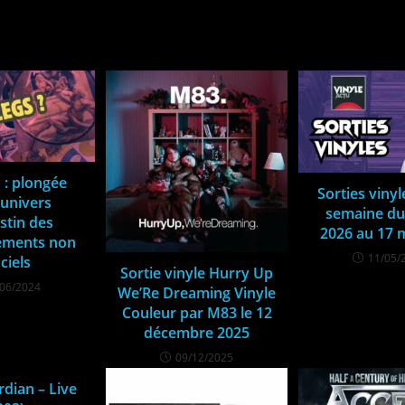
RIEZ ÉGALEMENT AIMER
 : plongée
Sorties vinyl
’univers
semaine du
stin des
2026 au 17 
rements non
11/05/
iciels
Sortie vinyle Hurry Up
/06/2024
We’Re Dreaming Vinyle
Couleur par M83 le 12
décembre 2025
09/12/2025
rdian – Live