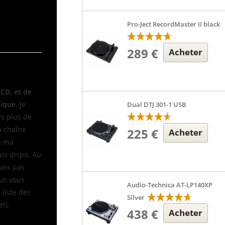
 ma chaîne
Pro-Ject RecordMaster II black
289 €
Acheter
 CD, et de
sique.
Je
Dual DTJ 301-1 USB
is plus de
 chaîne
225 €
Acheter
te ma
uis dispo. Au
mais pas
ous vous
Audio-Technica AT-LP140XP
 liste des
Silver
etc
438 €
Acheter