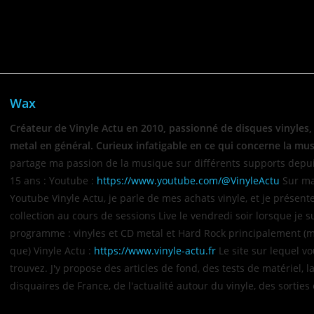
tive vous plaît,
merci de soutenir Vinyle Actu en vous abonnant à
Wax
Créateur de Vinyle Actu en 2010, passionné de disques vinyles,
metal en général. Curieux infatigable en ce qui concerne la mu
partage ma passion de la musique sur différents supports depu
15 ans : Youtube :
https://www.youtube.com/@VinyleActu
Sur ma
Youtube Vinyle Actu, je parle de mes achats vinyle, et je présen
collection au cours de sessions Live le vendredi soir lorsque je s
programme : vinyles et CD metal et Hard Rock principalement (
que) Vinyle Actu :
https://www.vinyle-actu.fr
Le site sur lequel v
trouvez. J'y propose des articles de fond, des tests de matériel, la
disquaires de France, de l'actualité autour du vinyle, des sorties 