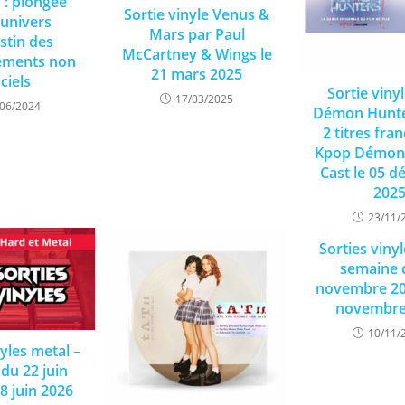
 : plongée
Sortie vinyle Venus &
’univers
Mars par Paul
stin des
McCartney & Wings le
rements non
21 mars 2025
iciels
Sortie viny
17/03/2025
/06/2024
Démon Hunter
2 titres fra
Kpop Démon
Cast le 05 
202
23/11/
Sorties viny
semaine 
novembre 20
novembre
10/11/
nyles metal –
du 22 juin
8 juin 2026