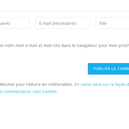
Enter
Saisir
your
l’URL
email
de
address
votre
on nom, mon e-mail et mon site dans le navigateur pour mon proc
to
site
comment
(facultatif)
e Akismet pour réduire les indésirables.
En savoir plus sur la façon 
s commentaires sont traitées
.