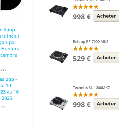
998 €
Acheter
le Kpop
s Inclut
Reloop RP 7000 MK2
nçais par
 Hunters
décembre
529 €
Acheter
5
2025
les pop –
du 10
Technics SL-1200MK7
25 au 16
 2025
998 €
Acheter
2025