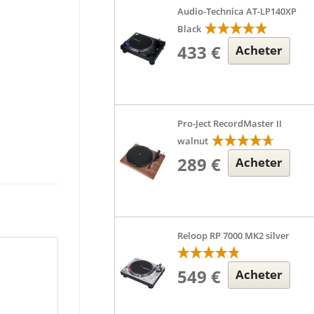
Audio-Technica AT-LP140XP
Black
433 €
Acheter
Pro-Ject RecordMaster II
walnut
289 €
Acheter
Reloop RP 7000 MK2 silver
549 €
Acheter