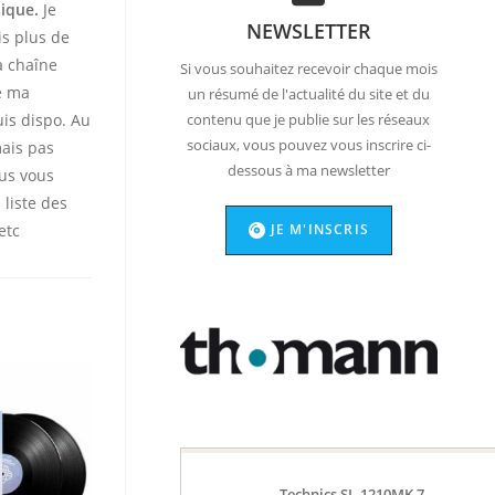
sique.
Je
NEWSLETTER
is plus de
 chaîne
Si vous souhaitez recevoir chaque mois
te ma
un résumé de l'actualité du site et du
uis dispo. Au
contenu que je publie sur les réseaux
sociaux, vous pouvez vous inscrire ci-
mais pas
dessous à ma newsletter
ous vous
 liste des
JE M'INSCRIS
etc
Technics SL-1210MK 7