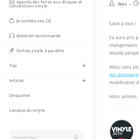
Agenda des foires aux disques et
Auteur/autri
Pu
Wax
conventions vinyle
de
pu
la
Je rachète vos CD
publication :
Salut à tous !
Matériel recommandé
Ca aura pris 
changements r
Sorties vinyle à paraître
moulte péripét
Top
Alors, sans pl
des disquaire
Articles
modification d
Disquaires
Alors, promis,
Lexique du vinyle
Envoyer
Rechercher…