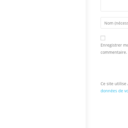
Enter
your
name
or
Enregistrer m
username
commentaire.
to
comment
Ce site utilis
données de vo