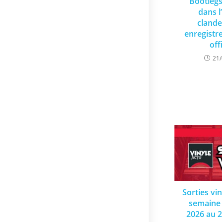
Bootlegs
dans l
clande
enregist
off
21
Sorties vi
semaine 
2026 au 2