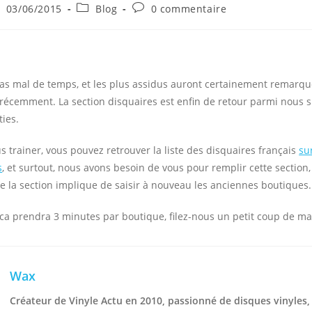
ce
blication
Post
Commentaires
03/06/2015
Blog
0 commentaire
bliée :
category:
de
la
publication :
pas mal de temps, et les plus assidus auront certainement remarq
écemment. La section disquaires est enfin de retour parmi nous s
ies.
us trainer, vous pouvez retrouver la liste des disquaires français
su
s
, et surtout, nous avons besoin de vous pour remplir cette section, 
e la section implique de saisir à nouveau les anciennes boutiques.
 ca prendra 3 minutes par boutique, filez-nous un petit coup de m
Wax
Créateur de Vinyle Actu en 2010, passionné de disques vinyles,