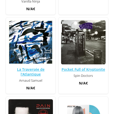
Vanilla Ninja
N/A€
Pocket Full of Kryptonite
La Traversée de
l'Atlantique
Spin Doctors
Arnaud Samuel
N/A€
N/A€