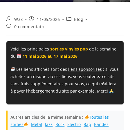
Auteur/autrice
Publication
Post
Wax
11/05/2026
Blog
de
publiée :
category:
Commentaires
0 commentaire
la
de
publication :
la
publication :
Voici les principales
sorties vinyles pop
de la semaine
du
11 mai 2026 au 17 mai 2026
.
Les liens affichés sont des
liens sponsorisés
: si vous
achetez un disque via ces liens, vous soutenez ce site
sans frais supplémentaires pour vous, ce qui m'aidera
à payer l'hébergement du site par exemple. Merci
Autres articles de la même semaine :
Toutes les
sorties
Metal
Jazz
Rock
Electro
Rap
Bandes