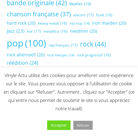
bande originale
(42)
Beatles
(19)
chanson française
(37)
electro
(17)
Funk
(16)
hard rock
(20)
iron maiden
(20)
heavy metal
(16)
hip-hop
(14)
Jazz
(23)
nwobhm
(20)
live
(17)
metallica
(16)
pop
(100)
rock
(44)
rap français
(17)
rock alternatif
(20)
rock progressif
(16)
rock français
(14)
réédition
(24)
Vinyle Actu utilise des cookies pour améliorer votre expérience
sur le site. Vous pouvez vous opposer à l'utilisation de cookie
en cliquant sur "Refuser". Autrement , cliquez sur "Accepter" (ce
qui entre nous permet de soutenir le site si vous appréciez
notre travail):
Accepter
Refuser