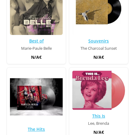
Best of
Souvenirs
Marie-Paule Belle
The Charcoal Sunset
N/A€
N/A€
This Is
Lee, Brenda
The Hits
N/A€