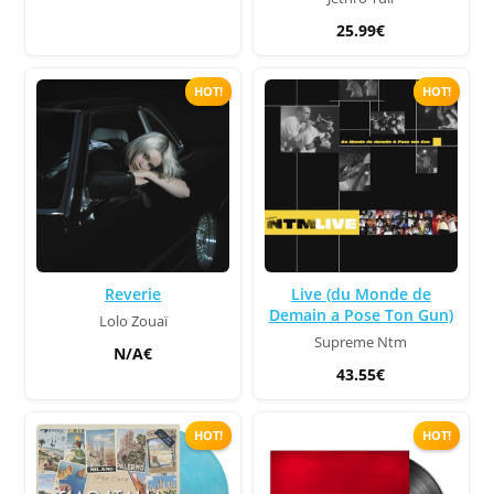
25.99€
HOT!
HOT!
Reverie
Live (du Monde de
Demain a Pose Ton Gun)
Lolo Zouaï
Supreme Ntm
N/A€
43.55€
HOT!
HOT!