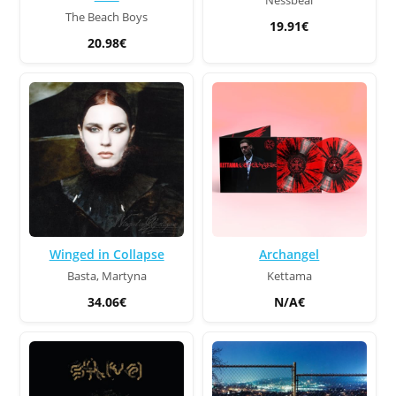
Nessbeal
The Beach Boys
19.91€
20.98€
Winged in Collapse
Archangel
Basta, Martyna
Kettama
34.06€
N/A€