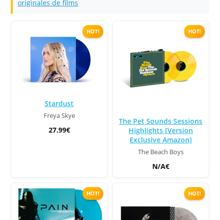
originales de films
HOT!
HOT!
Stardust
Freya Skye
The Pet Sounds Sessions
27.99€
Highlights [Version
Exclusive Amazon]
The Beach Boys
N/A€
HOT!
HOT!