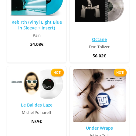
Rebirth (Vinyl Light Blue
in Sleeve + Insert)
Pain
Octane
34.08€
Don Toliver
56.02€
HOT!
HOT!
Le Bal des Laze
Michel Polnareff
N/A€
Under Wraps
Jethro Tull