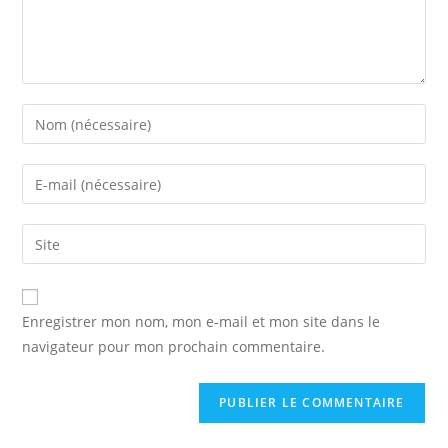
Enter
your
name
Enter
or
your
username
email
Saisir
to
address
l’URL
comment
to
de
comment
votre
Enregistrer mon nom, mon e-mail et mon site dans le
site
navigateur pour mon prochain commentaire.
(facultatif)