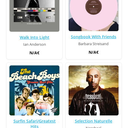
Songbook With Friends
Walk Into Light
Barbara Streisand
Ian Anderson
N/A€
N/A€
Surfin Safari/Greatest
Selection Naturelle
Hits