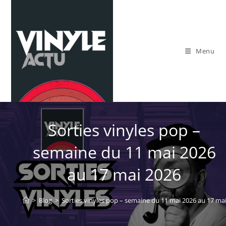
Skip
to
content
Menu
Sorties vinyles pop –
semaine du 11 mai 2026
au 17 mai 2026
>
Blog
>
Sorties vinyles pop – semaine du 11 mai 2026 au 17 ma