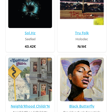
Sol.Hz
Tru Folk
Seefeel
Holodec
43.42€
N/A€
Neighb'Rhood Childr'N
Black Butterfly