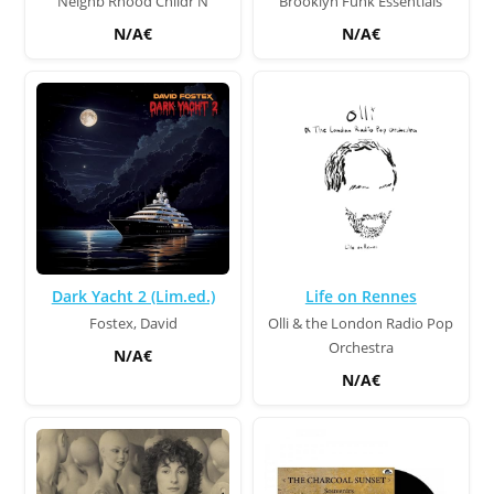
Neighb'Rhood Childr'N
Brooklyn Funk Essentials
N/A€
N/A€
Dark Yacht 2 (Lim.ed.)
Life on Rennes
Fostex, David
Olli & the London Radio Pop
Orchestra
N/A€
N/A€