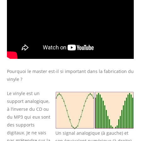
Pourquoi le master est-il si important dans la fabrication du
vinyle ?
Le vinyle est un
support analogique
,
à l’inverse du CD ou
du MP3 qui eux sont
des supports
digitaux. Je ne vais
Un signal analogique (à gauche) et
pas m’étendre sur la
son équivalent numérique (à droite)