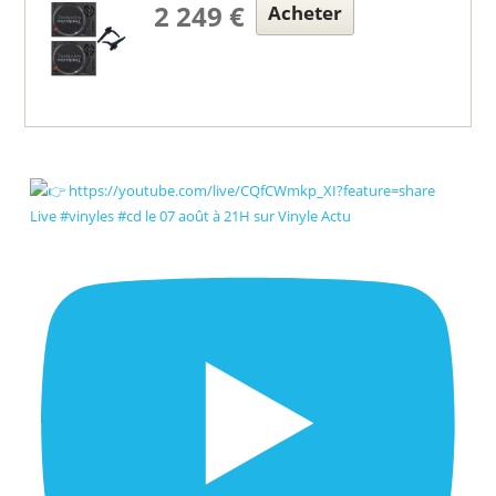
2 249 €
Acheter
Live #vinyles #cd le 07 août à 21H sur Vinyle Actu