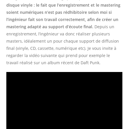
disque vinyle : le fait que l’enregistrement et le mastering
soient numériques n’est pas
rédhibitoire selon moi si
l’ingénieur fait son travail correctement, afin de créer un
mastering adapté au support d’écoute final.
Depuis un
enregistrement, l’ingénieur va donc réaliser plusieurs
masters, idéalement un pour chaque support de diffusion
final (vinyle, CD, cassette, numérique etc). Je vous invite à
regarder la vidéo suivante qui prend pour exemple le
travail réalisé sur un album récent de Daft Punk.