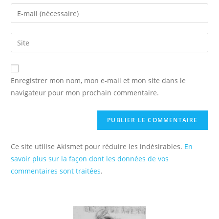
name
Enter
or
your
username
email
Saisir
to
address
l’URL
comment
to
de
comment
votre
Enregistrer mon nom, mon e-mail et mon site dans le
site
navigateur pour mon prochain commentaire.
(facultatif)
Ce site utilise Akismet pour réduire les indésirables.
En
savoir plus sur la façon dont les données de vos
commentaires sont traitées
.