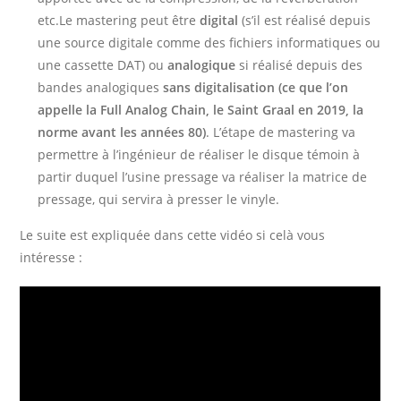
etc.Le mastering peut être
digital
(s’il est réalisé depuis
une source digitale comme des fichiers informatiques ou
une cassette DAT) ou
analogique
si réalisé depuis des
bandes analogiques
sans digitalisation (ce que l’on
appelle la Full Analog Chain, le Saint Graal en 2019, la
norme avant les années 80)
. L’étape de mastering va
permettre à l’ingénieur de réaliser le disque témoin à
partir duquel l’usine pressage va réaliser la matrice de
pressage, qui servira à presser le vinyle.
Le suite est expliquée dans cette vidéo si celà vous
intéresse :