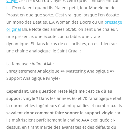
vinyle
c’est le « son du vinyle », celui qu’ils connaissent car
ils l’écoutaient quand ils étaient petit, leur Madeleine de
Proust en quelque sorte.
C’est vrai que lorsque l’on écoute
un mono des Beatles, L.A Woman des Doors ou un
pressage
original
Blue Note des années 50/60, on sent une chaleur,
une présence, une écoute confortable, une vraie
dynamique
. Et dans le cas de ces artistes, on est bien sur
une chaîne analogique, le Saint Graal :
La fameuse chaîne
AAA
:
Enregistrement
A
nalogique => Mastering
A
nalogique =>
Support
A
nalogique (vinyle)
Cependant, une question reste légitime : est-ce dû au
support vinyle ?
Dans les années 60 et 70 l’analogique était
la norme et les ingénieurs étaient qualifiés et nombreux.
Ils
savaient donc comment faire sonner le support vinyle
car
ils maîtrisaient parfaitement la chaîne AAA expliquée ci-
dessus, en tirant martie des avantages et des défauts du