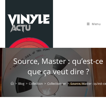
Skip
to
content
Menu
Source, Master : qu’est-ce
que ça veut dire ?
>
Blog
>
Collection
>
Collectionner
>
Source, Master : qu’est-ce