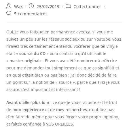
Auteur/autrice
Publication
Post
Wax
25/02/2019
Collectionner
de
publiée :
category:
Commentaires
5 commentaires
la
de
publication :
la
publication :
Oui, je vous fatigue en permanence avec ça, si vous me
suivez un peu sur les réseaux sociaux ou sur Youtube, vous
m’avez très certainement entendu vociférer que tel vinyle
était «
sourcé du CD
» ou à contrario qu’il utilisait le
«
master original
« . Et vous avez été nombreux à m’écrire
pour me demander tout simplement ce que ça signifiait et
en quoi c’était bien ou pas bien : j’ai donc décidé de faire
un point sur la notion de « source », parce que si si je vous
assure, c’est important et intéressant !
Avant d’aller plus loin
: ce que je vous raconte est le fruit
de
mon expérience
et de
mes recherches
, n’oubliez pas
d’en faire de même pour vous forger votre propre opinion,
et faîtes confiance à VOS OREILLES
.