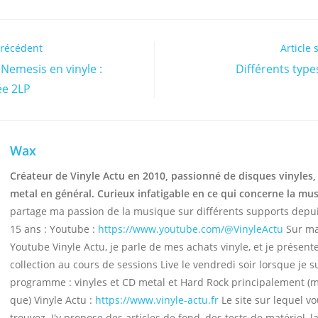
précédent
Article 
 Nemesis en vinyle :
Différents type
ée 2LP
Wax
Créateur de Vinyle Actu en 2010, passionné de disques vinyles,
metal en général. Curieux infatigable en ce qui concerne la mu
partage ma passion de la musique sur différents supports depu
15 ans : Youtube :
https://www.youtube.com/@VinyleActu
Sur ma
Youtube Vinyle Actu, je parle de mes achats vinyle, et je présen
collection au cours de sessions Live le vendredi soir lorsque je s
programme : vinyles et CD metal et Hard Rock principalement (
que) Vinyle Actu :
https://www.vinyle-actu.fr
Le site sur lequel v
trouvez. J'y propose des articles de fond, des tests de matériel, la