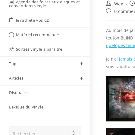
Agenda des foires aux disques et
Auteur/autri
Pu
Wax
conventions vinyle
de
pu
Commentaire
0 commen
la
de
Je rachète vos CD
publication :
la
publication :
Au mois de jan
Matériel recommandé
teuton
BLIND
quelques tem
Sorties vinyle à paraître
Je n’ai
jamais 
Top
suis rabattu s
Articles
Disquaires
Lexique du vinyle
Envoyer
Rechercher…