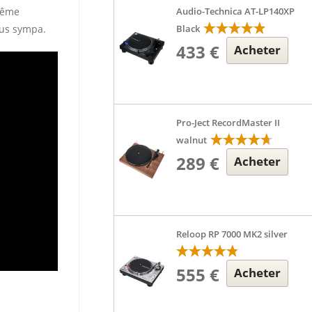
 même
Audio-Technica AT-LP140XP
lus sympa.
Black
433 €
Acheter
Pro-Ject RecordMaster II
walnut
289 €
Acheter
Reloop RP 7000 MK2 silver
555 €
Acheter