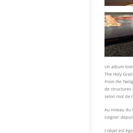
Un album bien
The Holy Grai
From the Twili
de structures 
selon moi de 
Au niveau du s
soigner depui
L’objet est ég