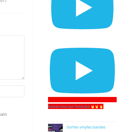
2017
Suivez-moi sur Youtube
hain
Sorties vinyles bandes