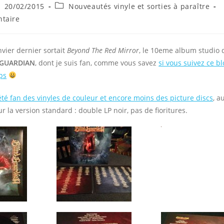
ce
blication
Post
20/02/2015
Nouveautés vinyle et sorties à paraître
bliée :
category:
s
taire
vier dernier sortait
Beyond The Red Mirror
, le 10eme album studio
 GUARDIAN
, dont je suis fan, comme vous savez
si vous suivez ce b
ps
été fan des vinyles de couleur et encore moins des picture discs
, a
ur la version standard : double LP noir, pas de fioritures.