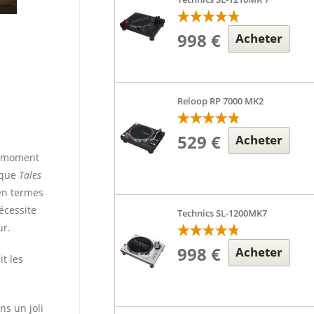
998 €
Acheter
Reloop RP 7000 MK2
529 €
Acheter
le moment
oque
Tales
en termes
écessite
Technics SL-1200MK7
ur.
998 €
Acheter
t les
ns un joli