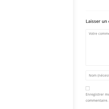
Laisser un
Comment
Enter
your
name
or
Enregistrer m
username
commentaire.
to