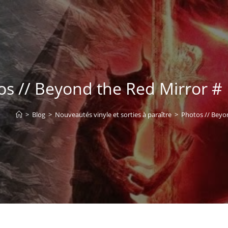
os // Beyond the Red Mirror #
>
Blog
>
Nouveautés vinyle et sorties à paraître
>
Photos // Beyo