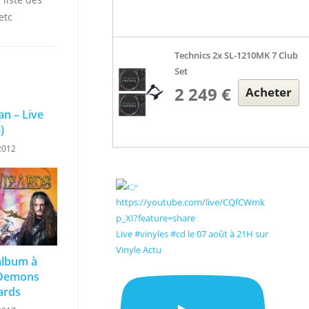
etc
Technics 2x SL-1210MK 7 Club
Set
2 249 €
Acheter
an – Live
)
2012
Live #vinyles #cd le 07 août à 21H sur
Vinyle Actu
album à
 Demons
ards