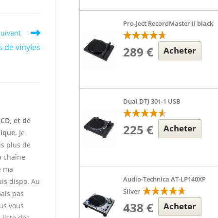
Pro-Ject RecordMaster II black
suivant
s de vinyles
289 €
Acheter
Dual DTJ 301-1 USB
 CD, et de
225 €
Acheter
sique.
Je
is plus de
 chaîne
te ma
Audio-Technica AT-LP140XP
uis dispo. Au
Silver
mais pas
438 €
Acheter
ous vous
 liste des