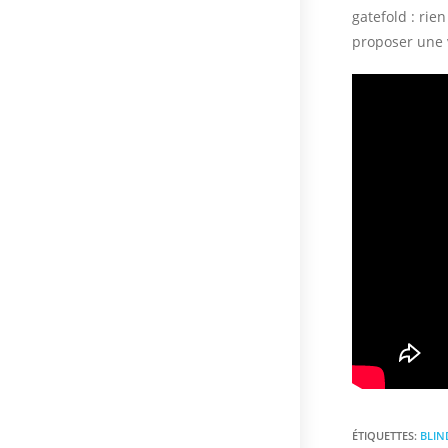
gatefold : rie
proposer une 
ÉTIQUETTES
:
BLIN