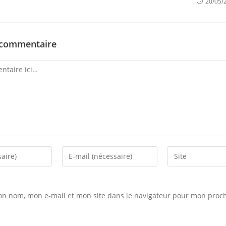
20/05/
 commentaire
Enter
Saisir
your
l’URL
email
de
address
votre
on nom, mon e-mail et mon site dans le navigateur pour mon proc
to
site
comment
(facultatif)