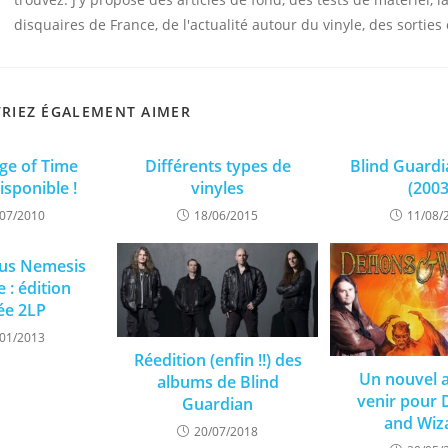
disquaires de France, de l'actualité autour du vinyle, des sorties 
RIEZ ÉGALEMENT AIMER
dge of Time
Différents types de
Blind Guardi
isponible !
vinyles
(2003
/07/2010
18/06/2015
11/08/
ius Nemesis
e : édition
tée 2LP
/01/2013
Réedition (enfin !!) des
Un nouvel 
albums de Blind
venir pour
Guardian
and Wiz
20/07/2018