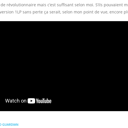
n de révolutionnaire mais c’est suffisant selon moi. S’ils pouvaient
version 1LP sans perte ça serait, selon mon point de vue, encore p
D GUARDIAN