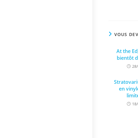
VOUS DEV
At the E
bientôt d
28
Stratovar
en vinyl
limi
18