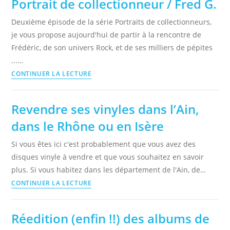
Portrait de collectionneur / Fred G.
/
Enzo
Deuxième épisode de la série Portraits de collectionneurs,
H.
je vous propose aujourd'hui de partir à la rencontre de
Frédéric, de son univers Rock, et de ses milliers de pépites
...…
Portrait
CONTINUER LA LECTURE
de
collectionneur
Revendre ses vinyles dans l’Ain,
/
dans le Rhône ou en Isère
Fred
G.
Si vous êtes ici c'est probablement que vous avez des
disques vinyle à vendre et que vous souhaitez en savoir
plus. Si vous habitez dans les département de l'Ain, de…
Revendre
CONTINUER LA LECTURE
ses
vinyles
Réedition (enfin !!) des albums de
dans