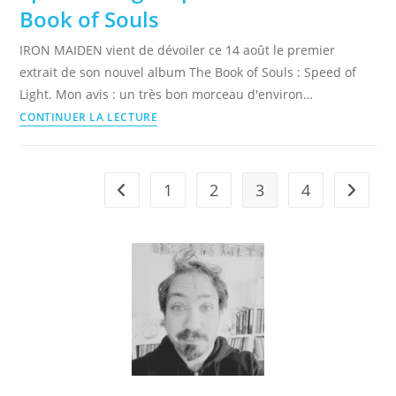
Book of Souls
trucs
et
IRON MAIDEN vient de dévoiler ce 14 août le premier
astuces
extrait de son nouvel album The Book of Souls : Speed of
pour
Light. Mon avis : un très bon morceau d'environ…
revendre
Speed
CONTINUER LA LECTURE
ses
of
disques
Light
vinyles
:
1
2
3
4
Go to the previous page
Aller à 
premier
extrait
de
Book
of
Souls