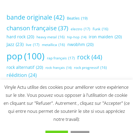
bande originale
(42)
Beatles
(19)
chanson française
(37)
electro
(17)
Funk
(16)
hard rock
(20)
iron maiden
(20)
heavy metal
(16)
hip-hop
(14)
Jazz
(23)
nwobhm
(20)
live
(17)
metallica
(16)
pop
(100)
rock
(44)
rap français
(17)
rock alternatif
(20)
rock progressif
(16)
rock français
(14)
réédition
(24)
Vinyle Actu utilise des cookies pour améliorer votre expérience
sur le site. Vous pouvez vous opposer à l'utilisation de cookie
en cliquant sur "Refuser". Autrement , cliquez sur "Accepter" (ce
qui entre nous permet de soutenir le site si vous appréciez
notre travail):