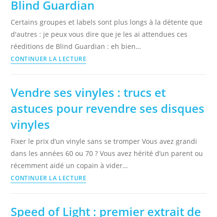
Blind Guardian
l’Ain,
dans
Certains groupes et labels sont plus longs à la détente que
le
d'autres : je peux vous dire que je les ai attendues ces
Rhône
réeditions de Blind Guardian : eh bien…
ou
Réedition
CONTINUER LA LECTURE
en
(enfin
Isère
!!)
Vendre ses vinyles : trucs et
des
astuces pour revendre ses disques
albums
de
vinyles
Blind
Fixer le prix d’un vinyle sans se tromper Vous avez grandi
Guardian
dans les années 60 ou 70 ? Vous avez hérité d’un parent ou
récemment aidé un copain à vider…
Vendre
CONTINUER LA LECTURE
ses
vinyles
Speed of Light : premier extrait de
: