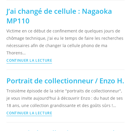
J’ai changé de cellule : Nagaoka
MP110
Victime en ce début de confinement de quelques jours de
chômage technique, j'ai eu le temps de faire les recherches
nécessaires afin de changer la cellule phono de ma
Thorens…
J’ai
CONTINUER LA LECTURE
changé
de
Portrait de collectionneur / Enzo H.
cellule
:
Troisième épisode de la série "portraits de collectionneur",
Nagaoka
je vous invite aujourd'hui à découvrir Enzo : du haut de ses
MP110
18 ans, une collection grandissante et des goûts sûrs !…
Portrait
CONTINUER LA LECTURE
de
collectionneur