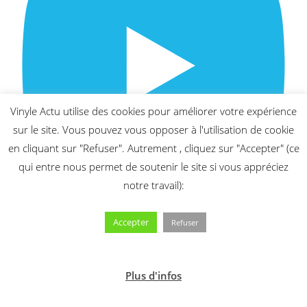
Vinyle Actu utilise des cookies pour améliorer votre expérience
sur le site. Vous pouvez vous opposer à l'utilisation de cookie
en cliquant sur "Refuser". Autrement , cliquez sur "Accepter" (ce
qui entre nous permet de soutenir le site si vous appréciez
notre travail):
Suivez-moi sur Youtube
Accepter
Refuser
Sorties vinyles bandes originales de films – semaine du 3
août 2026 au 9 août 2026
Plus d'infos
03/08/2026
Sorties vinyles rap – semaine du 3 août 2026 au 9 août