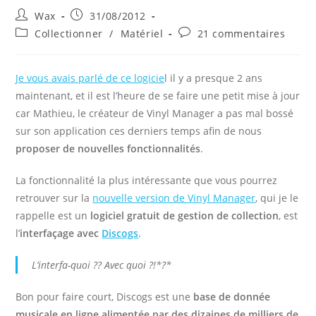
Auteur/autrice
Publication
Wax
31/08/2012
de
publiée :
Post
Commentaires
Collectionner
/
Matériel
21 commentaires
la
category:
de
publication :
la
publication :
Je vous avais parlé de ce logicie
l il y a presque 2 ans
maintenant, et il est l’heure de se faire une petit mise à jour
car Mathieu, le créateur de Vinyl Manager a pas mal bossé
sur son application ces derniers temps afin de nous
proposer de nouvelles fonctionnalités
.
La fonctionnalité la plus intéressante que vous pourrez
retrouver sur la
nouvelle version de Vinyl Manager
, qui je le
rappelle est un
logiciel gratuit de gestion de collection
, est
l’
interfaçage avec
Discogs
.
L’interfa-quoi ?? Avec quoi ?!*?*
Bon pour faire court, Discogs est une
base de donnée
musicale en ligne alimentée par des dizaines de milliers de