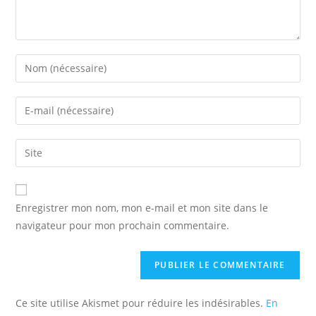
Enter
your
name
Enter
or
your
username
email
Saisir
to
address
l’URL
comment
to
de
comment
votre
Enregistrer mon nom, mon e-mail et mon site dans le
site
navigateur pour mon prochain commentaire.
(facultatif)
Ce site utilise Akismet pour réduire les indésirables.
En