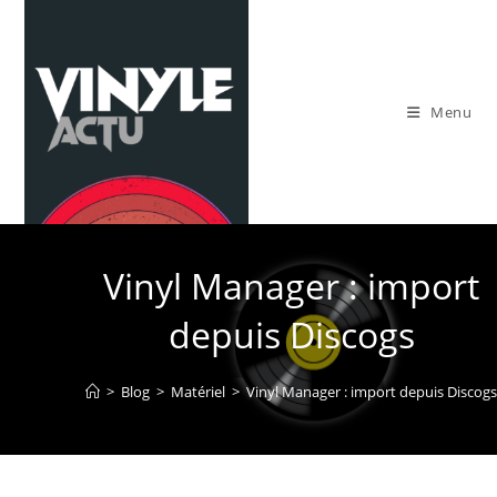
Skip
to
content
Menu
Vinyl Manager : import
depuis Discogs
>
Blog
>
Matériel
>
Vinyl Manager : import depuis Discogs